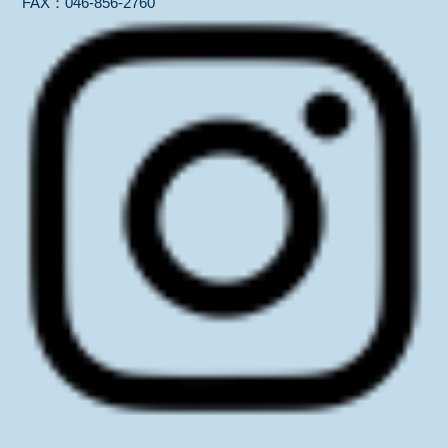
FAX：
046-856-2760