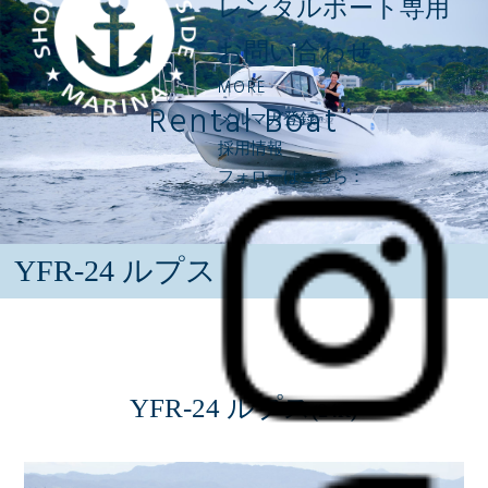
レンタルボート専用
お問い合わせ
MORE
Rental Boat
メルマガ登録
採用情報
フォローはこちら：
YFR-24 ルプス
YFR-24 ルプス
(24ft)