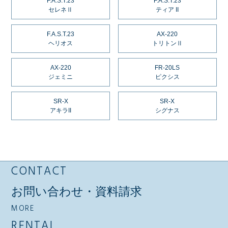
F.A.S.T.23
F.A.S.T.23
セレネⅡ
ティア II
F.A.S.T.23
AX-220
ヘリオス
トリトンⅡ
AX-220
FR-20LS
ジェミニ
ピクシス
SR-X
SR-X
アキラII
シグナス
CONTACT
お問い合わせ・資料請求
MORE
RENTAL