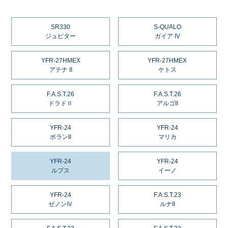
SR330
S-QUALO
ジュピター
ガイア IV
YFR-27HMEX
YFR-27HMEX
アテナ II
ケトス
F.A.S.T.26
F.A.S.T.26
ドラドⅡ
アルゴII
YFR-24
YFR-24
ボランII
マリカ
YFR-24
YFR-24
ルプス
イーノ
YFR-24
F.A.S.T.23
ゼノンⅣ
ルナII