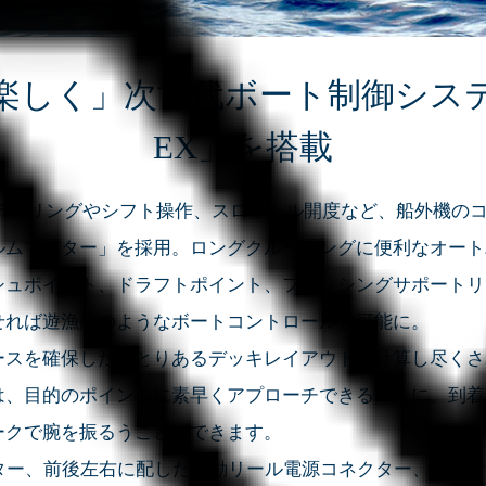
しく」次世代ボート制御システム「
EX」を搭載
、ステアリングやシフト操作、スロットル開度など、船外機の
ルムマスター」を採用。ロングクルージングに便利なオート
シュポイント、ドラフトポイント、フィッシングサポートリ
せれば遊漁船のようなボートコントロールも可能に。
スを確保したゆとりあるデッキレイアウト、計算し尽くさ
は、目的のポイントに素早くアプローチできるうえに、到着
ークで腕を振るうことができます。
ター、前後左右に配した電動リール電源コネクター、豊富な