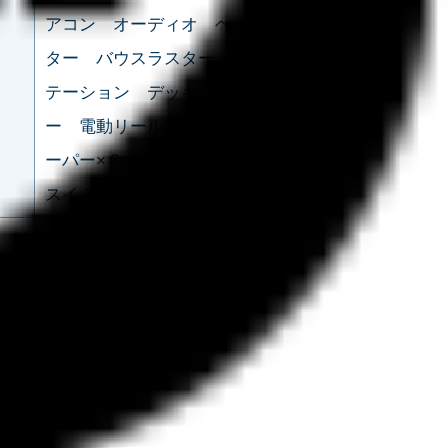
アコン オーディオ ヘルムマス
ター バウスラスター アフトス
テーション デッキウォッシャ
ー 電動リール電源✕４ ロッドキ
ーパー×６ ロッドホルダー×12
スイミングラダー いけす利用可