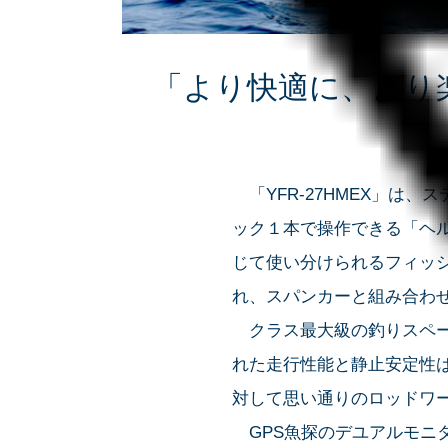
「より快適に、より楽
「YFR-27HMEX」は
ック１本で操作できる「ヘ
じて使い分けられるフィッ
れ、スパンカーと組み合わ
クラス最大級の釣りスペー
れた走行性能と静止安定性
対して思い通りのロッドワ
GPS魚探のデユアルモニ