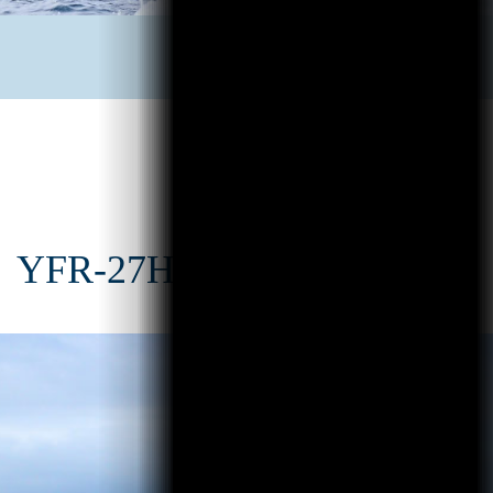
YFR-27HMEX アテナ II
(27ft)