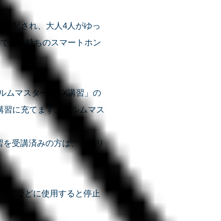
トが配され、大人4人がゆっ
thでお手持ちのスマートホン
（ヘルムマスター）EX講習」の
講習に充てます。ヘルムマス
講習を受講済みの方は、当マリ
グ中などに使用すると停止