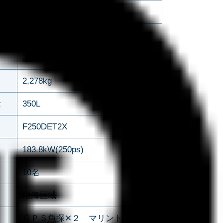
2.70m
1.59m
2,018kg
2,278kg
量
350L
F250DET2X
183.8kW(250ps)
10名
沿海区域
ＧＰＳ魚探✕２ マリントイレ エ