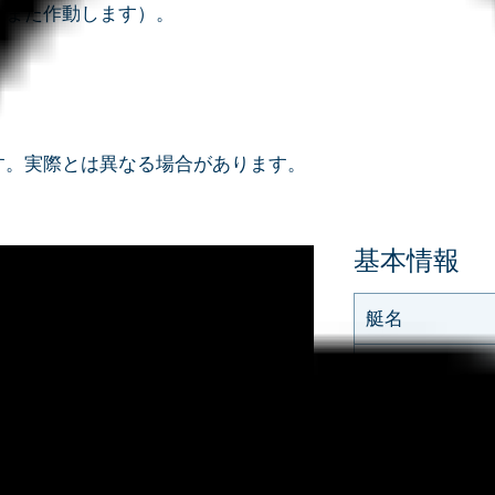
ばまた作動します）。
す。実際とは異なる場合があります。
基本情報
艇名
稼働数
利用可能時間
全長