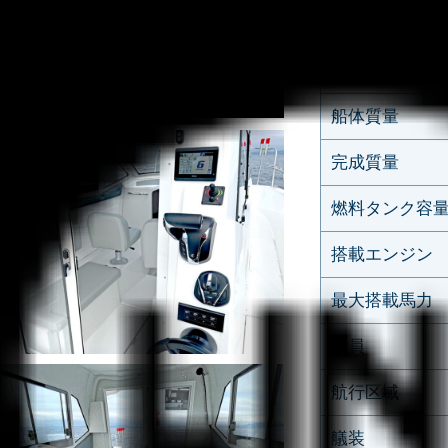
全幅
全深さ
船体質量
完成質量
燃料タンク容
搭載エンジン
最大搭載馬力
定員
航行区域
艤装