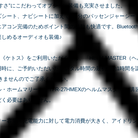
すさ”にこだわってオプション装備も充実させました。
ズシート、ナビシートに加えて2名分のパッセンジャーシー
アコン完備のためポイント間の移動も快適です。Bluetoo
楽しめるオーディオも装備♪
II》《ケトス》をご利用いただくには、「HELM MASTER
用時に、ご予約いただいたレンタル時間の最初の約1時間を
きませんのでご了承ください。
・ホームマリーナでYFR-27HMEXのヘルムマスターEX
だく必要はありません。
リー容量・充電能力に対して電力消費が大きく、アイドリン