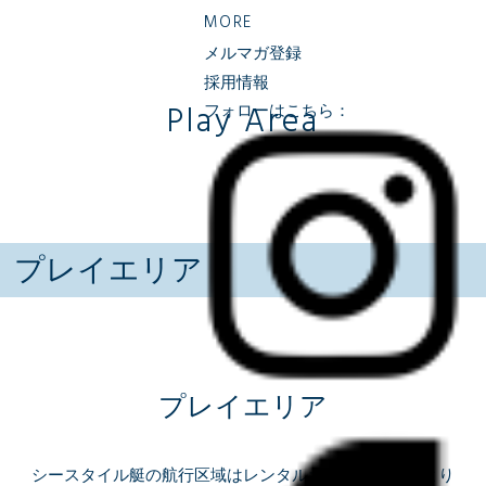
MORE
メルマガ登録
採用情報
Play Area
フォローはこちら：
プレイエリア
プレイエリア
シースタイル艇の航行区域はレンタルボートの種類により