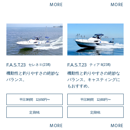
MORE
MORE
F.A.S.T.23
F.A.S.T.23
ティア II(23ft)
セレネⅡ(23ft)
機動性と釣りやすさの絶妙な
機動性と釣りやすさの絶妙な
バランス。キャスティングに
バランス。
もおすすめ。
平日3時間 12,650円〜
平日3時間 12,650円〜
定員8名
定員8名
MORE
MORE