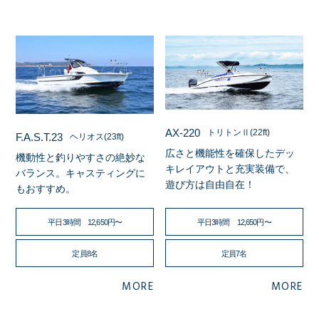
AX-220
トリトンⅡ(22ft)
F.A.S.T.23
ヘリオス(23ft)
広さと機能性を確保したデッ
機動性と釣りやすさの絶妙な
キレイアウトと充実装備で、
バランス。キャスティングに
遊び方は自由自在！
もおすすめ。
平日3時間 12,650円〜
平日3時間 12,650円〜
定員8名
定員7名
MORE
MORE