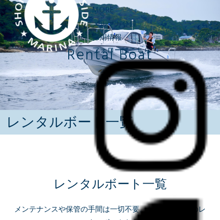
MORE
メルマガ登録
採用情報
Rental Boat
フォローはこちら：
レンタルボート一覧
レンタルボート一覧
メンテナンスや保管の手間は一切不要。シースタイルのレ