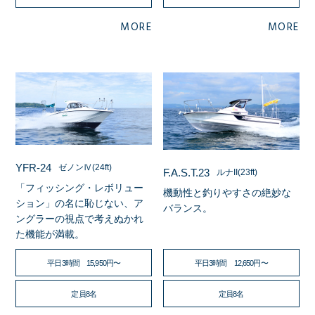
MORE
MORE
YFR-24
ゼノンⅣ(24ft)
F.A.S.T.23
ルナII(23ft)
「フィッシング・レボリュー
機動性と釣りやすさの絶妙な
ション」の名に恥じない、ア
バランス。
ングラーの視点で考えぬかれ
た機能が満載。
平日3時間 15,950円〜
平日3時間 12,650円〜
定員8名
定員8名