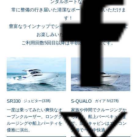
ンタルボートなら
常に整備の行き届いた清潔なボートをご利用いただけま
す！
豊富なラインナップでシーズンを問わず、多くのお客様に
お楽しみいただいております。
ご利用回数5回目以降は早朝出港も可能です。
SR330
S-QUALO
ジュピター(33ft)
ガイア IV(27ft)
一度は乗ってみたい爽快なオ
家族や仲間でクルージングか
ープンクルーザー。ロングク
ら釣り、船上バーベキューま
ルージングや船上パーティを
で。広いキャビンはエアコン
優雅に演出。
完備で一年中快適。