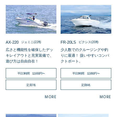
AX-220
FR-20LS
ジェミニ(22ft)
ピクシス(20ft)
広さと機能性を確保したデッ
少人数でのクルージングや釣
キレイアウトと充実装備で、
りに最適！ 扱いやすいコンパ
遊び方は自由自在！
クトボート。
平日3時間 12,650円〜
平日3時間 12,650円〜
定員7名
定員6名
MORE
MORE