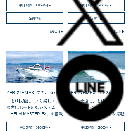
平日3時間 138,270円〜
平日3時間 39,600円〜
定員13名
定員10名
MORE
MORE
YFR-27HMEX
YFR-27HMEX
アテナ II(27ft)
ケトス(27ft)
「より快適に、より楽しく」
「より快適に、より楽しく」
次世代ボート制御システム
次世代ボート制御システム
「HELM MASTER EX」を搭載
「HELM MASTER EX」を搭載
平日3時間 39,600円〜
平日3時間 39,600円〜