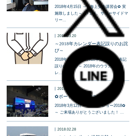
2018年4月15日 ～✿海上安全講習会✿ 実
施致しました～ ４/１５、サニーサイドマ
リー...
|
2018.03.20
～2018年カレンダー表記誤りのお詫
び～
2018年3月20日 ～2018年カレンダー表記
誤りのお詫び～ 2018年のウラガ卓上カ
レ...
|
2018.03.12
✿ボートショー2018✿
2018年3月12日 ～✿ボートショー2018✿
～ ご来場ありがとうございました！ ...
|
2018.02.28