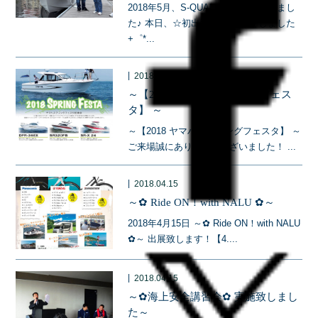
2018年5月、S-QUALOが新しくなりまし
た♪ 本日、☆初出港☆ 進水式をしました
+゜*...
|
2018.04.30
～【2018 ヤマハスプリングフェス
タ】 ～
～【2018 ヤマハスプリングフェスタ】 ～
ご来場誠にありがとうございました！ ...
|
2018.04.15
～✿ Ride ON！with NALU ✿～
2018年4月15日 ～✿ Ride ON！with NALU
✿～ 出展致します！【4....
|
2018.04.15
～✿海上安全講習会✿ 実施致しまし
た～