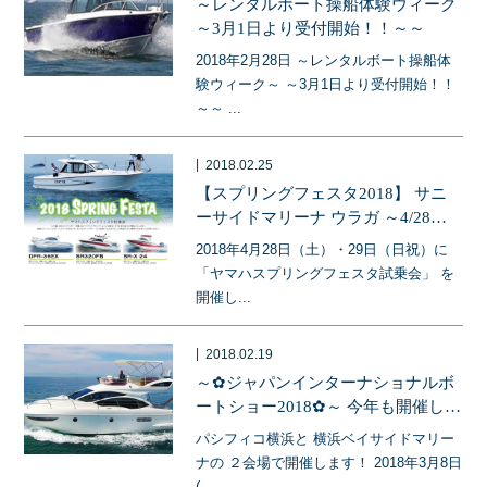
～レンタルボート操船体験ウィーク
～3月1日より受付開始！！～～
2018年2月28日 ～レンタルボート操船体
験ウィーク～ ～3月1日より受付開始！！
～～ ...
|
2018.02.25
【スプリングフェスタ2018】 サニ
ーサイドマリーナ ウラガ ～4/28・
29 ヤマハスプリングフェスタ～ 試
2018年4月28日（土）・29日（日祝）に
乗会ご来場者受付中！
「ヤマハスプリングフェスタ試乗会」 を
開催し...
|
2018.02.19
～✿ジャパンインターナショナルボ
ートショー2018✿～ 今年も開催しま
す！
パシフィコ横浜と 横浜ベイサイドマリー
ナの ２会場で開催します！ 2018年3月8日
(...