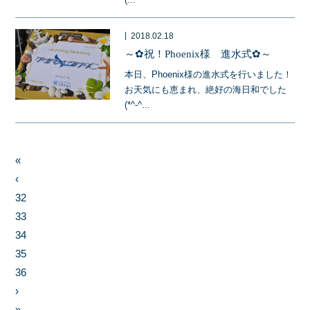
|
2018.02.18
～✿祝！Phoenix様 進水式✿～
本日、Phoenix様の進水式を行いました！
お天気にも恵まれ、絶好の海日和でした
(*^-^...
«
‹
32
33
34
35
36
›
»