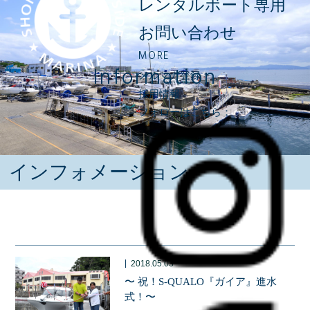
レンタルボート専用
お問い合わせ
MORE
Information
メルマガ登録
採用情報
フォローはこちら：
インフォメーション
|
2018.05.03
〜 祝！S-QUALO『ガイア』進水
式！〜