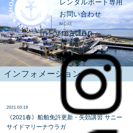
レンタルボート専用
お問い合わせ
MORE
Information
メルマガ登録
採用情報
フォローはこちら：
インフォメーション
2021.03.19
《2021春》船舶免許更新・失効講習 サニー
サイドマリーナウラガ