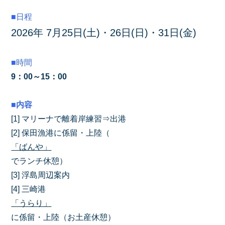
■日程
2026年 7月25日(土)・26日(日)・31日(金)
■時間
9：00～15：00
■内容
[1] マリーナで離着岸練習⇒出港
[2] 保田漁港に係留・上陸（
「ばんや」
でランチ休憩）
[3] 浮島周辺案内
[4] 三崎港
「うらり」
に係留・上陸（お土産休憩）