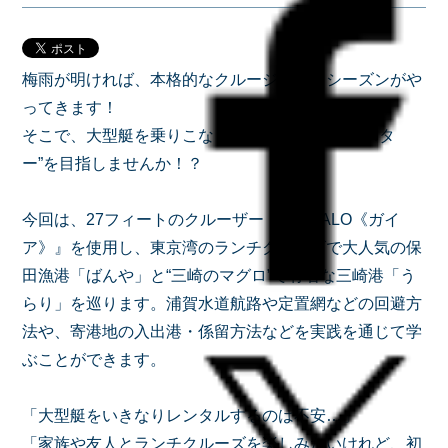
梅雨が明ければ、本格的なクルージング・シーズンがや
ってきます！
そこで、大型艇を乗りこなして“クルージングマスタ
ー”を目指しませんか！？
今回は、27フィートのクルーザー『S-QUALO《ガイ
ア》』を使用し、東京湾のランチクルーズで大人気の保
田漁港「ばんや」と“三崎のマグロ”で有名な三崎港「う
らり」を巡ります。浦賀水道航路や定置網などの回避方
法や、寄港地の入出港・係留方法などを実践を通じて学
ぶことができます。
「大型艇をいきなりレンタルするのは不安…」
「家族や友人とランチクルーズを楽しみたいけれど、初