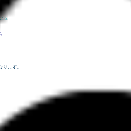
から
ら
なります。