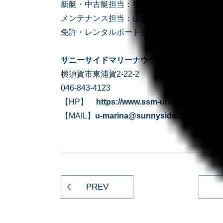
新艇・中古艇担当：福本
メンテナンス担当：山本
免許・レンタルボート担当：小池
サニーサイドマリーナウラガ
横須賀市東浦賀2-22-2
046-843-4123
【HP】
https://www.ssm-uraga.jp/
【MAIL】
u-marina@sunnyside.co.jp
PREV