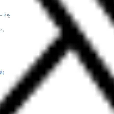
カードを
い。
艇）