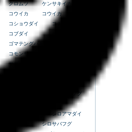
クロムツ
ケンサキイカ
コウイカ
コウイカ
コショウダイ
コチ
コブダイ
ゴマテングハギモドキ
コモンサカタザメ
サクラダイ
サゴシ
サバ
サバフグ
サワラ
シーバス
シイラ
シオゴ
シマアジ
シマガツオ
ショウサイフグ
ショゴ
ショゴ
シリヤケイカ
シロアマダイ
シログチ
シロサバフグ