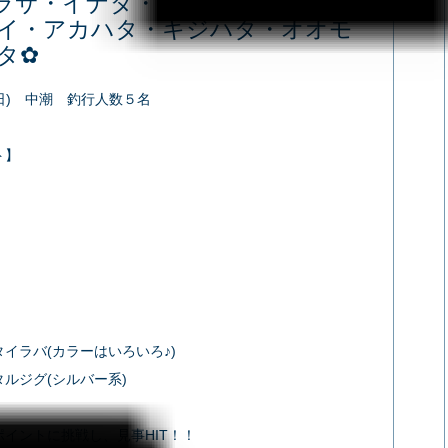
ラサ・イナダ・ホウボウ・イトヨ
イ・アカハタ・キジハタ・オオモ
タ✿
(日) 中潮 釣行人数５名
ト】
】
イラバ(カラーはいろいろ♪)
ルジグ(シルバー系)
ポイントに挑戦し、見事HIT！！