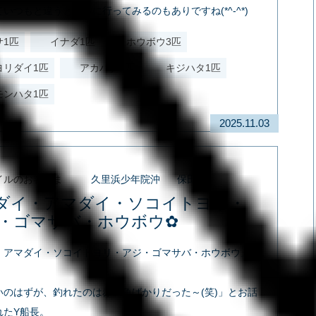
いつもと違うところに行ってみるのもありですね(*^-^*)
サ1匹
イナダ1匹
ホウボウ3匹
ヨリダイ1匹
アカハタ1匹
キジハタ1匹
モンハタ1匹
2025.11.03
イルのお客さま
久里浜少年院沖
保田沖
ダイ・アマダイ・ソコイトヨリ・
・ゴマサバ・ホウボウ✿
・アマダイ・ソコイトヨリ・アジ・ゴマサバ・ホウボウ』
いのはずが、釣れたのは赤い魚ばかりだった～(笑)」とお話
れたY船長。