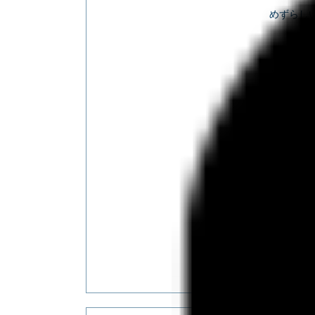
めずらし
【アカイ
どちらも
大型になる
刺身なら
市場にめ
釣りの醍醐
Warning
: 
/var/www/
content/t