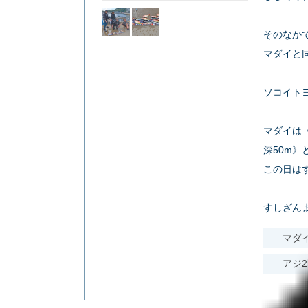
そのなかで
マダイと同
ソコイトヨ
マダイは
深50m》
この日は
すしざんまい
マダ
アジ