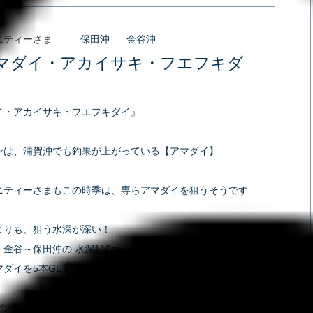
ニティーさま
保田沖
金谷沖
マダイ・アカイサキ・フエフキダ
イ・アカイサキ・フエフキダイ』
ンは、浦賀沖でも釣果が上がっている【アマダイ】
ニティーさまもこの時季は、専らアマダイを狙うそうです
よりも、狙う水深が深い！
金谷～保田沖の 水深110m～130mで、
イを5本GET°˖✧◝(⁰▿⁰)◜✧˖°
ゲストには普段なかなか見られない、