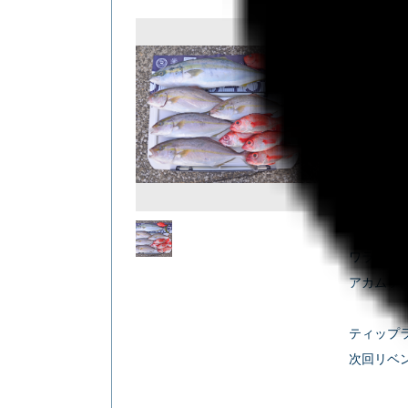
フェイス²
✿ワ
『ワラサ
クーラー
本日の釣果
この日は
ワラサ・カ
アカムツは
ティップ
次回リベン