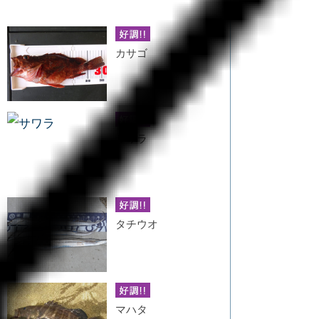
カサゴ
サワラ
タチウオ
マハタ