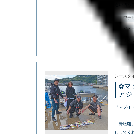
思い切って
ワラ
イト
オオ
シースタ
✿マ
アジ
『マダイ
「青物狙
ししてく