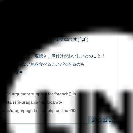
い魚も！
サキ＆フエフキダイ(クチビ・タマミ)】
、ある程度の大きさまではメスとして生き、
とオスへと性転換する 雌性先熟の魚です( ﾟДﾟ)
皮付きで、あとは、塩焼き、煮付けがおいしいとのこと！
ったに出回らない魚を食べることができるのも
味ですね ❤
Invalid argument supplied for foreach() in
vhosts/ssm-uraga.jp/httpdocs/wp-
hemes/uraga/page-fishing.php
on line
283
2023.02.13