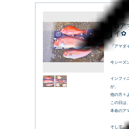
インフィ
✿ア
イ✿
『アマダ
今シーズ
インフィ
が、
他の方々
この日は、
本命のアマダ
そして、