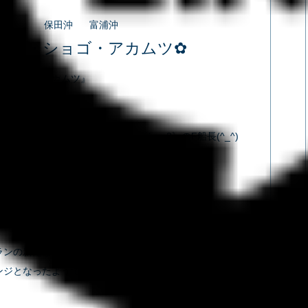
さま
保田沖
富浦沖
ラサ・ショゴ・アカムツ✿
・ショゴ・アカムツ』
ボックスの上に、
をセンス良く並べてくれたのは《face2》のF船長(^_^)
、中深場ジギング＆ティップラン♪
ンパチは【富浦沖：水深70m～80m】
【保田・金谷沖：水深280m】
ランの新たなポイントも開拓しようと試みましたが、
ジとなったようです(｡･ ･｡)