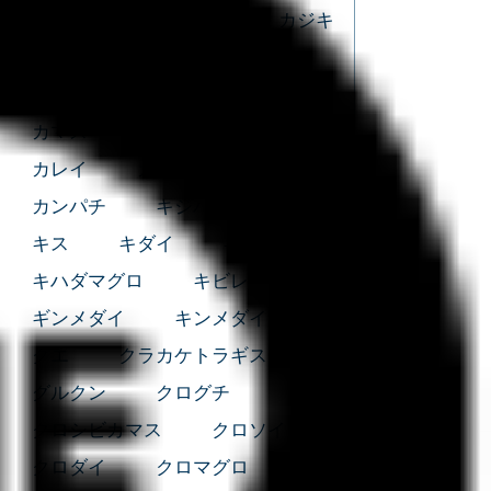
カガミダイ
カサゴ
カジキ
カスザメ
カタクチイワシ
カツオ
カナガシラ
カナド
カマス
カマスサワラ
カレイ
カワハギ
カンコ
カンパチ
キジハタ
ギス
キス
キダイ
キハダマグロ
キハダマグロ
キビレ
ギンメダイ
キンメダイ
クエ
クラカケトラギス
グルクン
クログチ
クロシビカマス
クロソイ
クロダイ
クロマグロ