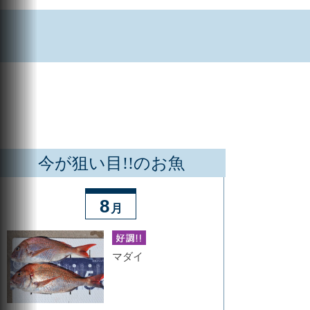
今が狙い目!!のお魚
8
月
マダイ