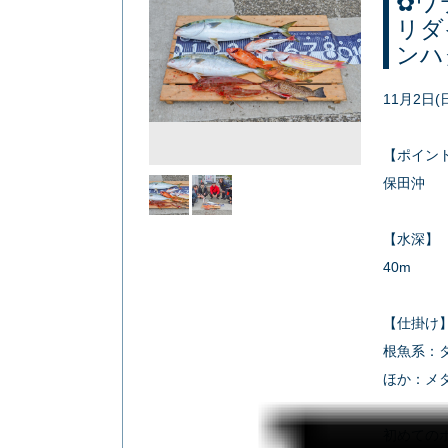
✿ワ
リダ
ンハ
11月2日
【ポイン
保田沖
【水深】
40m
【仕掛け
根魚系：タ
ほか：メタ
初めての