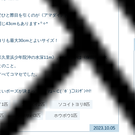
ひと際目を引くのが《アマダイ》|•'-'•)
じ43cmもあります⋆꙳✧*
リも最大30cmとよいサイズ！
《久里浜少年院沖の水深11m》、そのほかは《保田沖の水
とのこと。
すべてコマセでした。
ポーズが決まってますね～⊂( ˙ꈊ˙ )⊃ｽｼｻﾞﾝﾏｲ!
イ1匹
アマダイ2匹
ソコイトヨリ8匹
2匹
ゴマサバ3匹
ホウボウ1匹
2023.10.05