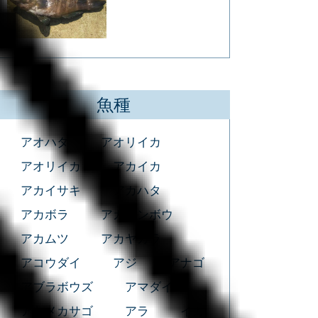
魚種
アオハタ
アオリイカ
アオリイカ
アカイカ
アカイサキ
アカハタ
アカボラ
アカマンボウ
アカムツ
アカヤガラ
アコウダイ
アジ
アナゴ
アブラボウズ
アマダイ
アヤメカサゴ
アラ
イカ