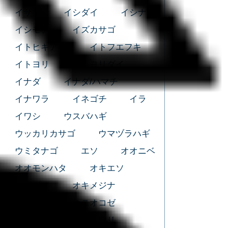
イサキ
イシダイ
イシナギ
イシモチ
イズカサゴ
イトヒキアジ
イトフエフキ
イトヨリ
イトヨリダイ
イナダ
イナダ/ハマチ
イナワラ
イネゴチ
イラ
イワシ
ウスバハギ
ウッカリカサゴ
ウマヅラハギ
ウミタナゴ
エソ
オオニベ
オオモンハタ
オキエソ
オキギス
オキメジナ
オジサン
オニオコゼ
オニカサゴ
カイワリ