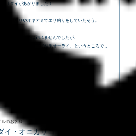
トヨリダイがあがりました！
狙いでアサリやオキアミでエサ釣りをしていたそう。
ら狙いのカワハギは釣れませんでしたが、
呼ばれるマハタもGETで結果オーライ、というところでし
`)
は金田湾のホーロク根沖でした。
ヨリダイ2匹
ホウボウ4匹
マハタ2匹
2023.11.27
イルのお客様
ホーロク根沖
掛り根沖
ダイ・オニカサゴ・ホウボウ・BIG