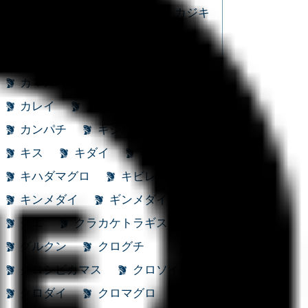
カガミダイ
カサゴ
カジキ
カスザメ
カタクチイワシ
カツオ
カナガシラ
カナド
カマス
カマスサワラ
カレイ
カワハギ
カンコ
カンパチ
キジハタ
ギス
キス
キダイ
キハダマグロ
キハダマグロ
キビレ
キンメダイ
ギンメダイ
クエ
クラカケトラギス
グルクン
クログチ
クロシビカマス
クロソイ
クロダイ
クロマグロ