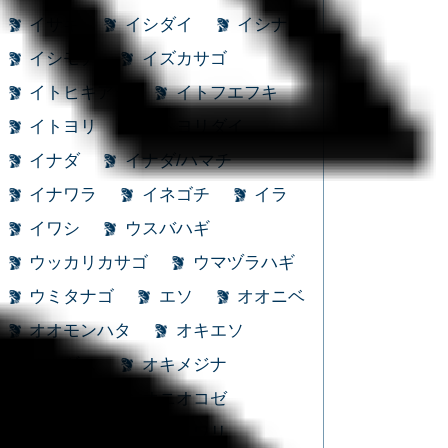
イサキ
イシダイ
イシナギ
イシモチ
イズカサゴ
イトヒキアジ
イトフエフキ
イトヨリ
イトヨリダイ
イナダ
イナダ/ハマチ
イナワラ
イネゴチ
イラ
イワシ
ウスバハギ
ウッカリカサゴ
ウマヅラハギ
ウミタナゴ
エソ
オオニベ
オオモンハタ
オキエソ
オキギス
オキメジナ
オジサン
オニオコゼ
オニカサゴ
カイワリ