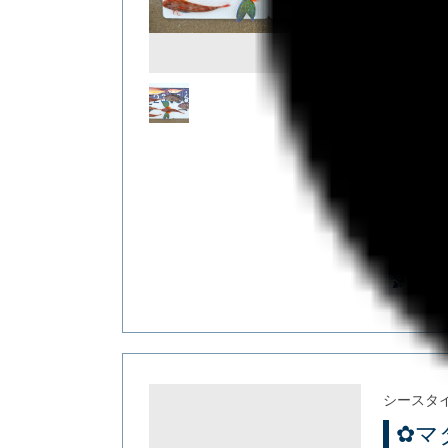
良型のイ
カワハギ
残念なが
高級魚と
ょうか(´▽
ポイント
イト
シースタ
✿マ