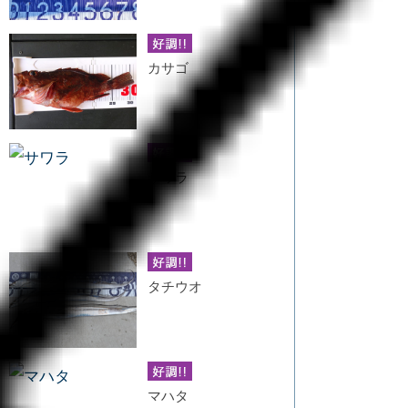
カサゴ
サワラ
タチウオ
マハタ