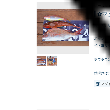
シースタ
✿マ
待ってまし
ポイント
イトヨリ
ホウボウ
仕掛けはジ
マダ