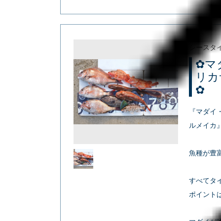
シースタ
✿マ
リカ
✿
『マダイ
ルメイカ
魚種が豊
すべてタ
ポイント