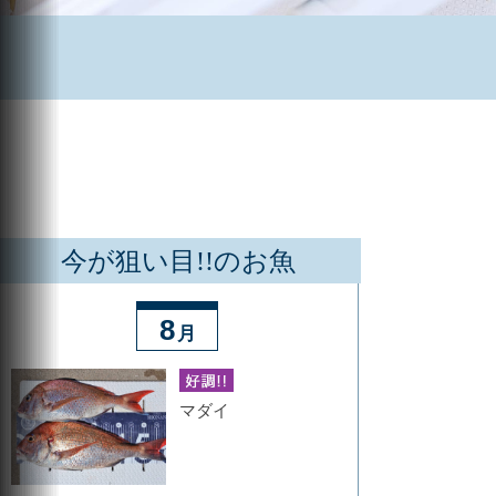
今が狙い目!!のお魚
8
月
マダイ