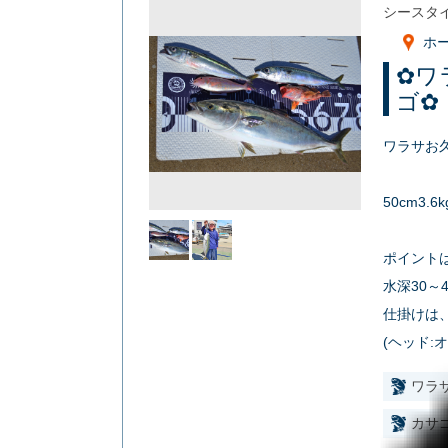
シースタ
ホ
✿ワ
ゴ✿
ワラサお
50cm3.
ポイント
水深30～
仕掛けは、
(ヘッド:
ワラ
カサ