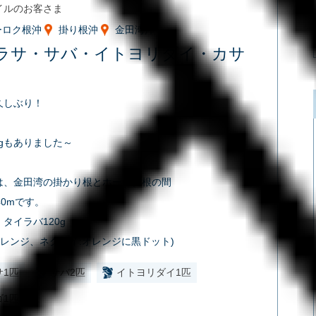
イルのお客さま
ーロク根沖
掛り根沖
金田湾沖
ラサ・サバ・イトヨリダイ・カサ
久しぶり！
6kgもありました～
は、金田湾の掛かり根とホーロク根の間
40mです。
タイラバ120g
オレンジ、ネクタイ:オレンジに黒ドット)
サ1匹
サバ2匹
イトヨリダイ1匹
ゴ1匹