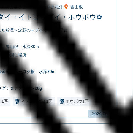
イルのお客さま
ホーロク根沖
香山根
ダイ・イトヨリダイ・ホウボウ✿
た船長～念願のマダイですね(≧▽≦)
は、香山根 水深30m
ダイも同じ場所
は金田湾ホーロク根 水深30m
グ：タングステン28g
イ1匹
イトヨリダイ1匹
ホウボウ1匹
2024.06.30