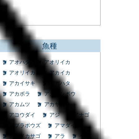
魚種
アオハタ
アオリイカ
アオリイカ
アカイカ
アカイサキ
アカハタ
アカボラ
アカマンボウ
アカムツ
アカヤガラ
アコウダイ
アジ
アナゴ
アブラボウズ
アマダイ
アヤメカサゴ
アラ
イカ