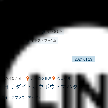
浅場で釣れてるかと思いきや、
深場でも釣れています。
ばいいのか…迷っちゃいますね(´Д｀；≡；´Д｀)
イ3匹
ホウボウ2匹
マハタ1匹
カリカサゴ2匹
イトフエフキ1匹
メイカ1匹
2024.01.13
イルのお客さま
ホーロク根沖
金田湾沖
トヨリダイ・ホウボウ・マハタ✿
リダイ・ホウボウ・マハタ』