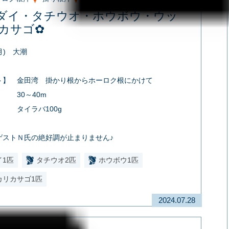
ダイ・タチウオ・ホウボウ・ウッ
カサゴ✿
月) 大潮
ト】 金田湾 掛かり根からホーロク根にかけて
 30～40m
】 タイラバ100g
ゲストＮ氏の絶好調が止まりません♪
イ1匹
タチウオ2匹
ホウボウ1匹
カリカサゴ1匹
2024.07.28