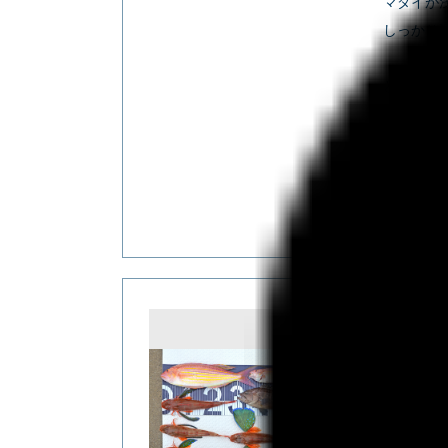
マダイが
しっかり
どこに行け
マダ
ウッ
スル
シースタ
✿イ
『イトヨ