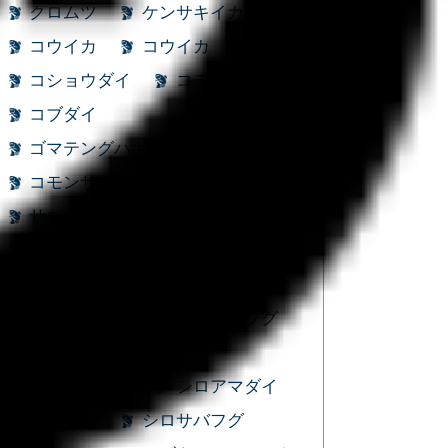
クロムツ
ケンサキイカ
コウイカ
コウイカ
コショウダイ
コチ
コブダイ
ゴマテングハギモドキ
コモンサカタザメ
サクラダイ
サゴシ
サバ
サバフグ
サワラ
シーバス
シイラ
シオゴ
シマアジ
シマガツオ
ショウサイフグ
ショゴ
ショゴ
シリヤケイカ
シロアマダイ
シログチ
シロサバフグ