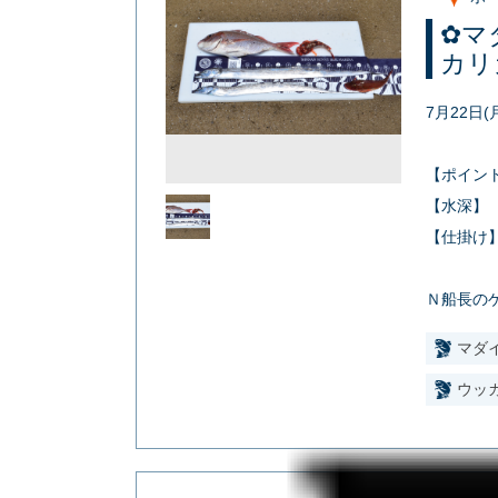
✿マ
カリ
7月22日(
【ポイン
【水深】
【仕掛け
Ｎ船長の
マダ
ウッ