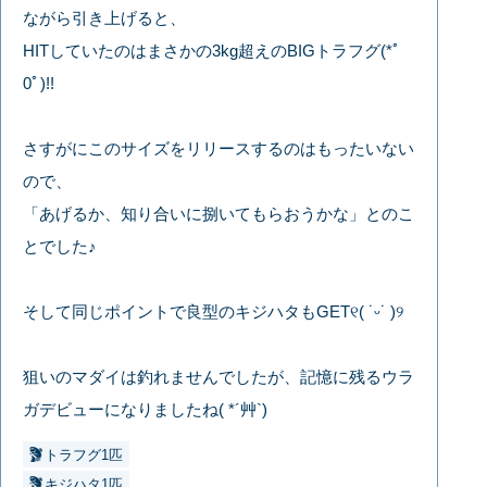
ながら引き上げると、
HITしていたのはまさかの3kg超えのBIGトラフグ(*ﾟ
0ﾟ)!!
さすがにこのサイズをリリースするのはもったいない
ので、
「あげるか、知り合いに捌いてもらおうかな」とのこ
とでした♪
そして同じポイントで良型のキジハタもGET୧( ˙ᵕ‎˙ )୨
狙いのマダイは釣れませんでしたが、記憶に残るウラ
ガデビューになりましたね( *´艸`)
トラフグ1匹
キジハタ1匹