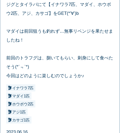
ジグとタイラバにて【イナワラ7匹、マダイ、ホウボ
ウ2匹、アジ、カサゴ】をGET(*'∀')b
マダイは前回狙うも釣れず…無事リベンジを果たせま
したね！
前回のトラフグは、捌いてもらい、刺身にして食べた
そう(*´﹃`*)
今回はどのように楽しむのでしょうか♪
イナワラ7匹
マダイ1匹
ホウボウ2匹
アジ1匹
カサゴ1匹
2023.06.16