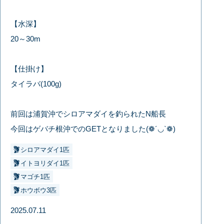
【水深】
20～30m
【仕掛け】
タイラバ(100g)
前回は浦賀沖でシロアマダイを釣られたN船長
今回はゲバチ根沖でのGETとなりました(❁´◡`❁)
シロアマダイ1匹
イトヨリダイ1匹
マゴチ1匹
ホウボウ3匹
2025.07.11