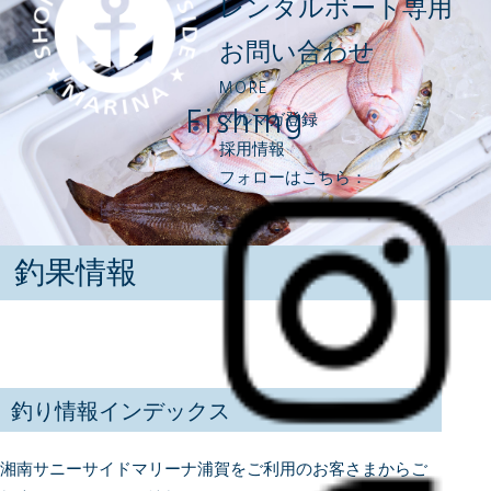
レンタルボート専用
お問い合わせ
MORE
Fishing
メルマガ登録
採用情報
フォローはこちら：
釣果情報
釣り情報インデックス
湘南サニーサイドマリーナ浦賀をご利用のお客さまからご