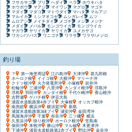
フサカサゴ
ブリ
ヘダイ
ベラ
ホウキハタ
ホウボウ
マアジ
マイワシ
マグロ
マゴチ
マダイ
マダコ
マトウダイ
マハタ
マルアジ
マルイカ
ミシマオコゼ
ムシガレイ
ムツ
ムロアジ
メイチダイ
メゴチ
メジ
メジナ
メダイ
メバル
モンゴウイカ
モンゴウイカ
ヤガラ
ヤリイカ
ヤリイカ
ユメカサゴ
ワカシ/ツバス
ワニゴチ
ワラサ
ワラサ/メジロ
釣り場
？
第一海堡周辺
江の島沖
大津沖
甚九郎根
ホーロク根
イイゴ根
大根沖
マリーナ沖
クドツ根沖
火力発電所沖
小塚根
岩井沖
松輪沖
三浦沖
八景沖
カンダイ根沖
浮島沖
浮島
羽田沖
カンダイ根
千代ケ崎沖
香山根沖
吉野瀬
ゲバチ根
伊豆大島
浦賀水道航路第4赤ブイ
大塚根
オッカブ根沖
南房総
横浜沖
横須賀沖
新島
浦賀水道航路第3緑ブイ
浦安沖
金田湾沖
馬堀海岸沖
千葉
布良沖
三ツ磯
横浜
久里浜沖
掛り根沖
ホーロク根沖
笠島南
保田沖
本牧沖
勝山沖
マル秘
木更津沖
下浦沖
浦賀水道航路第2赤ブイ
野比沖
金谷沖