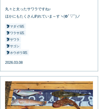
丸々と太ったサワラですね♪
ほかにもたくさん釣れていま～すヽ(✿ﾟ▽ﾟ)ノ
マダイ5匹
ワラサ1匹
サワラ
サゴシ
ホウボウ3匹
2026.03.08