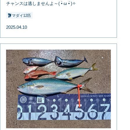
チャンスは逃しませんよ～( •̀ ω •́ )✧
マダイ12匹
2025.04.10