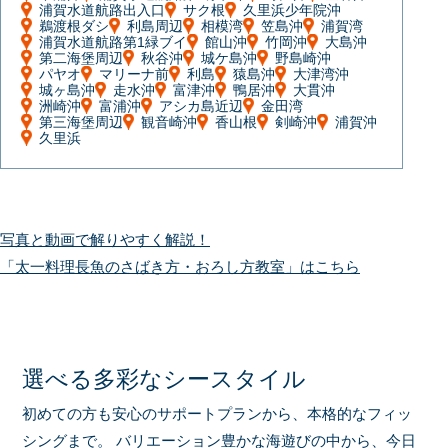
浦賀水道航路出入口
サク根
久里浜少年院沖
鵜渡根ダシ
利島周辺
相模湾
笠島沖
浦賀湾
浦賀水道航路第1緑ブイ
館山沖
竹岡沖
大島沖
第二海堡周辺
秋谷沖
城ケ島沖
野島崎沖
パヤオ
マリーナ前
利島
猿島沖
大津湾沖
城ヶ島沖
走水沖
富津沖
鴨居沖
大貫沖
洲崎沖
富浦沖
アシカ島近辺
金田湾
第三海堡周辺
観音崎沖
香山根
剣崎沖
浦賀沖
久里浜
写真と動画で解りやすく解説！
「太一料理長魚のさばき方・おろし方教室」はこちら
選べる多彩なシースタイル
初めての方も安心のサポートプランから、本格的なフィッ
シングまで。
バリエーション豊かな海遊びの中から、今日