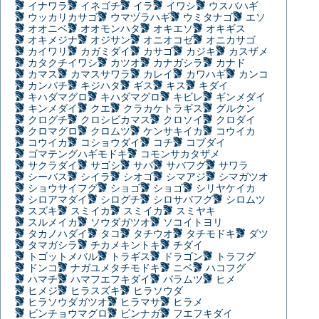
イナワラ
イネゴチ
イラ
イワシ
ウスバハギ
ウッカリカサゴ
ウマヅラハギ
ウミタナゴ
エソ
オオニベ
オオモンハタ
オキエソ
オキギス
オキメジナ
オジサン
オニオコゼ
オニカサゴ
カイワリ
カガミダイ
カサゴ
カジキ
カスザメ
カタクチイワシ
カツオ
カナガシラ
カナド
カマス
カマスサワラ
カレイ
カワハギ
カンコ
カンパチ
キジハタ
ギス
キス
キダイ
キハダマグロ
キハダマグロ
キビレ
ギンメダイ
キンメダイ
クエ
クラカケトラギス
グルクン
クログチ
クロシビカマス
クロソイ
クロダイ
クロマグロ
クロムツ
ケンサキイカ
コウイカ
コウイカ
コショウダイ
コチ
コブダイ
ゴマテングハギモドキ
コモンサカタザメ
サクラダイ
サゴシ
サバ
サバフグ
サワラ
シーバス
シイラ
シオゴ
シマアジ
シマガツオ
ショウサイフグ
ショゴ
ショゴ
シリヤケイカ
シロアマダイ
シログチ
シロサバフグ
シロムツ
スズキ
スミイカ
スミイカ
スミヤキ
スルメイカ
ソウダガツオ
ソコイトヨリ
タカノハダイ
タコ
タチウオ
タチモドキ
ダツ
タマガシラ
チカメキントキ
チダイ
トゴットメバル
トラギス
ドラゴン
トラフグ
ドンコ
ナガユメタチモドキ
ニベ
ハコフグ
ハマチ
ハマフエフキダイ
バラムツ
ヒメ
ヒメジ
ヒラスズキ
ヒラソウダ
ヒラソウダガツオ
ヒラマサ
ヒラメ
ビンチョウマグロ
ビンナガ
フエフキダイ