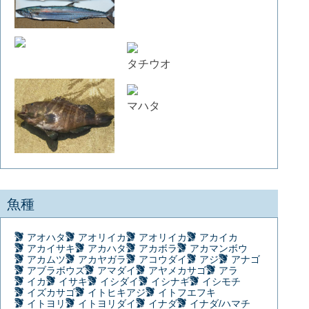
タチウオ
マハタ
魚種
アオハタ
アオリイカ
アオリイカ
アカイカ
アカイサキ
アカハタ
アカボラ
アカマンボウ
アカムツ
アカヤガラ
アコウダイ
アジ
アナゴ
アブラボウズ
アマダイ
アヤメカサゴ
アラ
イカ
イサキ
イシダイ
イシナギ
イシモチ
イズカサゴ
イトヒキアジ
イトフエフキ
イトヨリ
イトヨリダイ
イナダ
イナダ/ハマチ