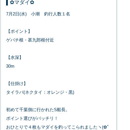
✿マダイ✿
7月2日(水) 小潮 釣行人数１名
【ポイント】
ゲバチ根・甚九郎根付近
【水深】
30m
【仕掛け】
タイラバ(ネクタイ：オレンジ・黒)
初めて千葉側に行かれたS船長。
ポイント選びがバッチリ！
おひとりで４枚もマダイを釣ってこられましたヽ(✿ﾟ