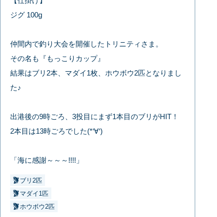
【仕掛け】
ジグ 100g
仲間内で釣り大会を開催したトリニティさま。
その名も『もっこりカップ』
結果はブリ2本、マダイ1枚、ホウボウ2匹となりまし
た♪
出港後の9時ごろ、3投目にまず1本目のブリがHIT！
2本目は13時ごろでした(*‘∀‘)
「海に感謝～～～!!!!」
ブリ2匹
マダイ1匹
ホウボウ2匹