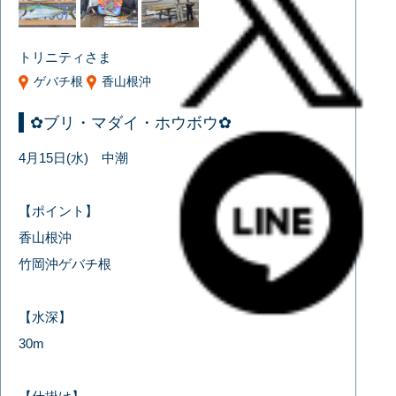
トリニティさま
ゲバチ根
香山根沖
✿ブリ・マダイ・ホウボウ✿
4月15日(水) 中潮
【ポイント】
香山根沖
竹岡沖ゲバチ根
【水深】
30m