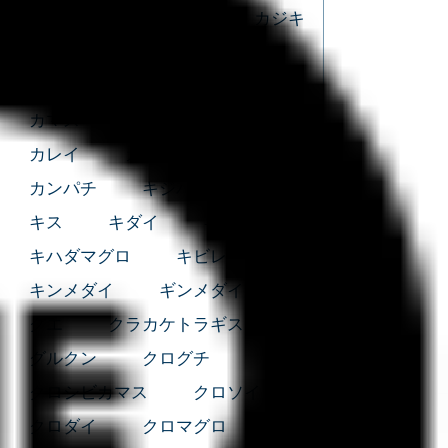
カガミダイ
カサゴ
カジキ
カスザメ
カタクチイワシ
カツオ
カナガシラ
カナド
カマス
カマスサワラ
カレイ
カワハギ
カンコ
カンパチ
キジハタ
ギス
キス
キダイ
キハダマグロ
キハダマグロ
キビレ
キンメダイ
ギンメダイ
クエ
クラカケトラギス
グルクン
クログチ
クロシビカマス
クロソイ
クロダイ
クロマグロ