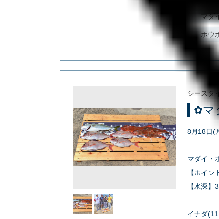
マダ
ホウ
シースタ
✿マ
8月18日
マダイ・ホ
【ポイン
【水深】3
イナダ(11