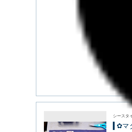
同じポイ
そこから
アヤメカサ
ジギング
「おめで鯛
マダ
ウッ
シースタ
✿マ