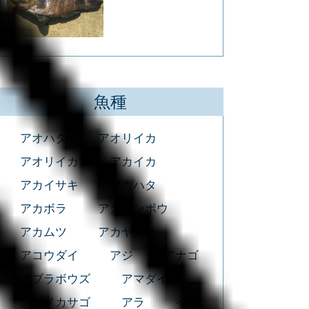
魚種
アオハタ
アオリイカ
アオリイカ
アカイカ
アカイサキ
アカハタ
アカボラ
アカマンボウ
アカムツ
アカヤガラ
アコウダイ
アジ
アナゴ
アブラボウズ
アマダイ
アヤメカサゴ
アラ
イカ