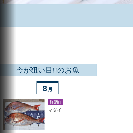
今が狙い目!!のお魚
8
月
マダイ