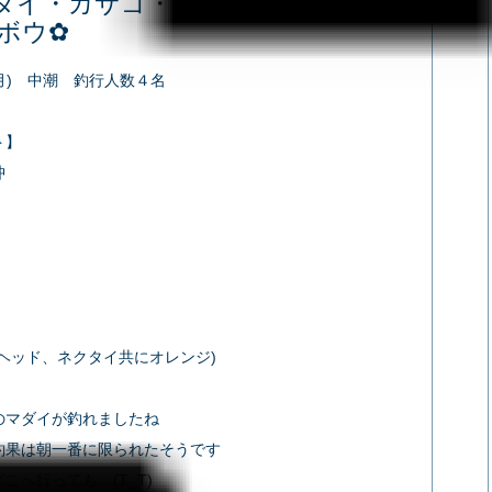
ダイ・カサゴ・ムツ・サバフグ・
ボウ✿
(月) 中潮 釣行人数４名
ト】
沖
】
(ヘッド、ネクタイ共にオレンジ)
のマダイが釣れましたね
釣果は朝一番に限られたそうです
こへ行っても…(T_T)