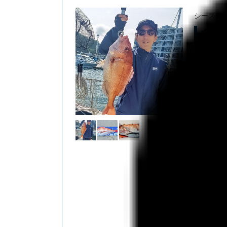
シースタ
✿マ
ッカ
『マダイ
＼＼✧*。
なんと出港
おめでと
そんなお
主役が56
まさに≪
【海鹿島
【緑赤黄の