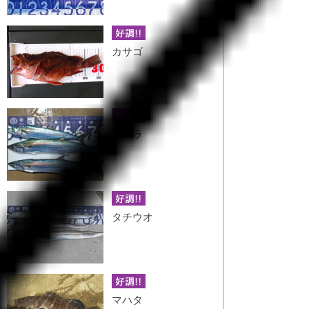
カサゴ
サワラ
タチウオ
マハタ