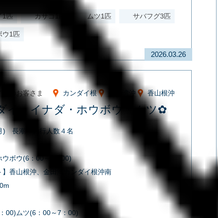
イ1匹
カサゴ1匹
ムツ1匹
サバフグ3匹
ボウ1匹
2026.03.26
イルのお客さま
カンダイ根
金田湾沖
香山根沖
ダイ・イナダ・ホウボウ・ムツ✿
(月) 長潮 釣行人数４名
ウボウ(6：00～7：00)
ト】香山根沖、金田湾カンダイ根沖南
0m
：00)ムツ(6：00～7：00)