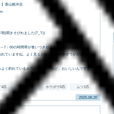
ト】香山根沖北
m
】
明(聞きそびれました(T_T))
0～7：00の時間帯が食いつきがよかったそうです♪
釣れていますね、よく見るとなんだかホウボウが大きい！
ろよく釣れているホウボウですけれど、おいしいんですよ
イ4匹
イナダ1匹
ホウボウ5匹
ムツ1匹
2025.08.20