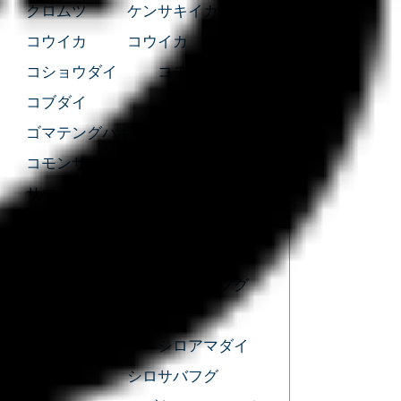
クロムツ
ケンサキイカ
コウイカ
コウイカ
コショウダイ
コチ
コブダイ
ゴマテングハギモドキ
コモンサカタザメ
サクラダイ
サゴシ
サバ
サバフグ
サワラ
シーバス
シイラ
シオゴ
シマアジ
シマガツオ
ショウサイフグ
ショゴ
ショゴ
シリヤケイカ
シロアマダイ
シログチ
シロサバフグ