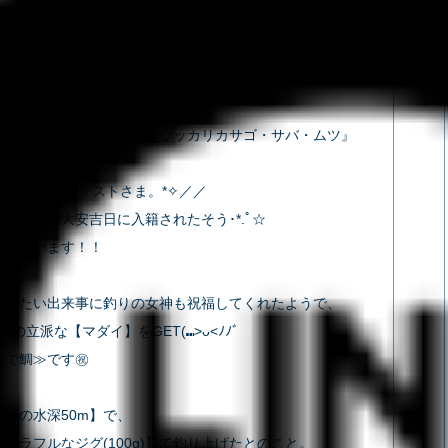
イルのお客さま
アシカ島近辺
ダイ・カサゴ・アヤメカサゴ・ウ
リカサゴ・サバ・ムツ✿
・カサゴ・アヤメカサゴ・ウッカリカサゴ・サバ・ムツ』
今日の主役はゲストさま。*✧／／
日5/21の大安吉日に入籍されたそう･*.ﾟ☆
うございます！！
めでたい出来事に釣りの女神も祝福してくれたようで、
cmの立派な【マダイ】をGET(⑉>ᴗ<ﾉﾉﾞ
めで鯛≫です㊗
付近の水深50m】で、
カラフルなジグ(100g)】で釣り上げたとのこと。