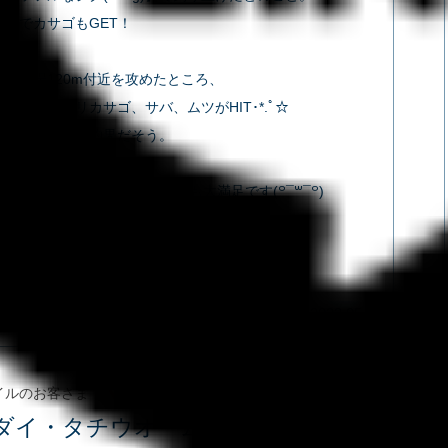
ントでカサゴもGET！
沖の深場120m付近を攻めたところ、
ゴ、ウッカリカサゴ、サバ、ムツがHIT･*.ﾟ☆
・タイラバでの釣果だそう。
一日になりました♪」とT船長も大満足です(꒪¯꒳​¯꒪)
イ2匹
カサゴ1匹
アヤメカサゴ1匹
カリカサゴ1匹
サバ2匹
ムツ1匹
2023.05.22
イルのお客さま
走水沖
ダイ・タチウオ・ムツ✿