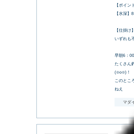
【ポイン
【水深】8
【仕掛け
いずれも不
早朝6：0
たくさん
(⊙o⊙)！
このとこ
ねえ
マダ