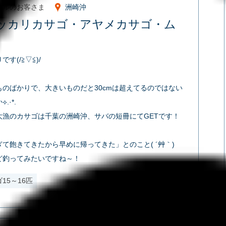
イルのお客さま
洲崎沖
ッカリカサゴ・アヤメカサゴ・ム
す(/≧▽≦)/
ものばかりで、大きいものだと30cmは超えてるのではない
.·*.
大漁のカサゴは千葉の洲崎沖、サバの短冊にてGETです！
て飽きてきたから早めに帰ってきた」とのこと( ´艸｀)
ど釣ってみたいですね～！
15～16匹
2024.05.19