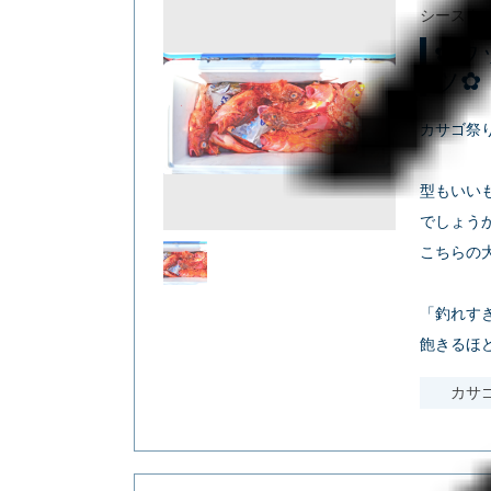
シースタ
✿ウ
ツ✿
カサゴ祭りで
型もいい
でしょうか⟡
こちらの
「釣れすぎ
飽きるほ
カサゴ