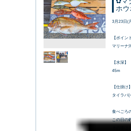
✿マ
ホウ
3月23日
【ポイン
マリーナ
【水深】
45m
【仕掛け
タイラバ
食べごろ
この日の
その後はど