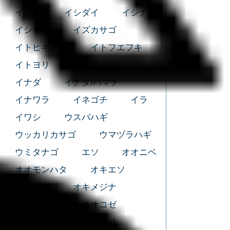
イサキ
イシダイ
イシナギ
イシモチ
イズカサゴ
イトヒキアジ
イトフエフキ
イトヨリ
イトヨリダイ
イナダ
イナダ/ハマチ
イナワラ
イネゴチ
イラ
イワシ
ウスバハギ
ウッカリカサゴ
ウマヅラハギ
ウミタナゴ
エソ
オオニベ
オオモンハタ
オキエソ
オキギス
オキメジナ
オジサン
オニオコゼ
オニカサゴ
カイワリ