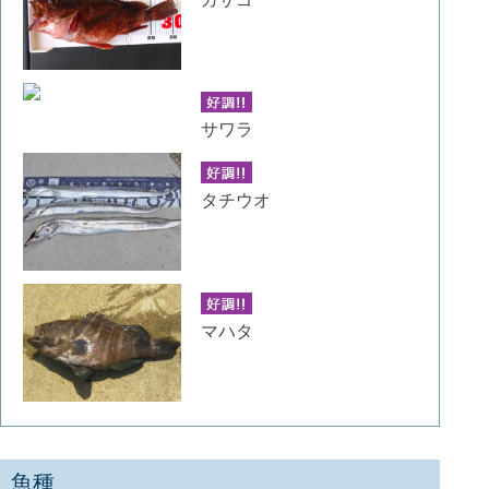
サワラ
タチウオ
マハタ
魚種