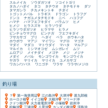
スルメイカ
ソウダガツオ
ソコイトヨリ
タカノハダイ
タコ
タチウオ
タチモドキ
ダツ
タマガシラ
チカメキントキ
チダイ
トゴットメバル
トラギス
ドラゴン
トラフグ
ドンコ
ナガユメタチモドキ
ニベ
ハコフグ
ハマチ
ハマフエフキダイ
バラムツ
ヒメ
ヒメジ
ヒラスズキ
ヒラソウダ
ヒラソウダガツオ
ヒラマサ
ヒラメ
ビンチョウマグロ
ビンナガ
フエフキダイ
フサカサゴ
ブリ
ヘダイ
ベラ
ホウキハタ
ホウボウ
マアジ
マイワシ
マグロ
マゴチ
マダイ
マダコ
マトウダイ
マハタ
マルアジ
マルイカ
ミシマオコゼ
ムシガレイ
ムツ
ムロアジ
メイチダイ
メゴチ
メジ
メジナ
メダイ
メバル
モンゴウイカ
モンゴウイカ
ヤガラ
ヤリイカ
ヤリイカ
ユメカサゴ
ワカシ/ツバス
ワニゴチ
ワラサ
ワラサ/メジロ
釣り場
？
第一海堡周辺
江の島沖
大津沖
甚九郎根
ホーロク根
イイゴ根
大根沖
マリーナ沖
クドツ根沖
火力発電所沖
小塚根
岩井沖
松輪沖
三浦沖
八景沖
カンダイ根沖
浮島沖