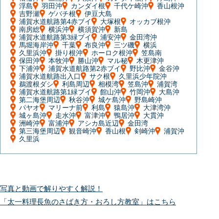
浮島
羽田沖
カンダイ根
千代ケ崎沖
香山根沖
吉野瀬
ゲバチ根
伊豆大島
浦賀水道航路第4赤ブイ
大塚根
オッカブ根沖
南房総
横浜沖
横須賀沖
新島
浦賀水道航路第3緑ブイ
浦安沖
金田湾沖
馬堀海岸沖
千葉
布良沖
三ツ磯
横浜
久里浜沖
掛り根沖
ホーロク根沖
笠島南
保田沖
本牧沖
勝山沖
マル秘
木更津沖
下浦沖
浦賀水道航路第2赤ブイ
野比沖
金谷沖
浦賀水道航路出入口
サク根
久里浜少年院沖
鵜渡根ダシ
利島周辺
相模湾
笠島沖
浦賀湾
浦賀水道航路第1緑ブイ
館山沖
竹岡沖
大島沖
第二海堡周辺
秋谷沖
城ケ島沖
野島崎沖
パヤオ
マリーナ前
利島
猿島沖
大津湾沖
城ヶ島沖
走水沖
富津沖
鴨居沖
大貫沖
洲崎沖
富浦沖
アシカ島近辺
金田湾
第三海堡周辺
観音崎沖
香山根
剣崎沖
浦賀沖
久里浜
写真と動画で解りやすく解説！
「太一料理長魚のさばき方・おろし方教室」はこちら