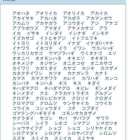
アオハタ
アオリイカ
アオリイカ
アカイカ
アカイサキ
アカハタ
アカボラ
アカマンボウ
アカムツ
アカヤガラ
アコウダイ
アジ
アナゴ
アブラボウズ
アマダイ
アヤメカサゴ
アラ
イカ
イサキ
イシダイ
イシナギ
イシモチ
イズカサゴ
イトヒキアジ
イトフエフキ
イトヨリ
イトヨリダイ
イナダ
イナダ/ハマチ
イナワラ
イネゴチ
イラ
イワシ
ウスバハギ
ウッカリカサゴ
ウマヅラハギ
ウミタナゴ
エソ
オオニベ
オオモンハタ
オキエソ
オキギス
オキメジナ
オジサン
オニオコゼ
オニカサゴ
カイワリ
カガミダイ
カサゴ
カジキ
カスザメ
カタクチイワシ
カツオ
カナガシラ
カナド
カマス
カマスサワラ
カレイ
カワハギ
カンコ
カンパチ
キジハタ
ギス
キス
キダイ
キハダマグロ
キハダマグロ
キビレ
ギンメダイ
キンメダイ
クエ
クラカケトラギス
グルクン
クログチ
クロシビカマス
クロソイ
クロダイ
クロマグロ
クロムツ
ケンサキイカ
コウイカ
コウイカ
コショウダイ
コチ
コブダイ
ゴマテングハギモドキ
コモンサカタザメ
サクラダイ
サゴシ
サバ
サバフグ
サワラ
シーバス
シイラ
シオゴ
シマアジ
シマガツオ
ショウサイフグ
ショゴ
ショゴ
シリヤケイカ
シロアマダイ
シログチ
シロサバフグ
シロムツ
スズキ
スミイカ
スミイカ
スミヤキ