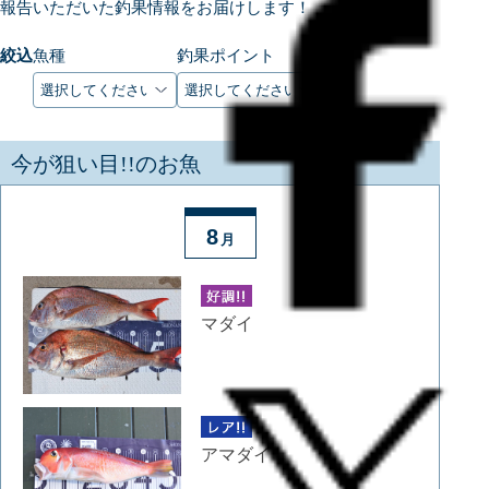
報告いただいた釣果情報をお届けします！
絞込
魚種
釣果ポイント
今が狙い目!!のお魚
8
月
マダイ
アマダイ