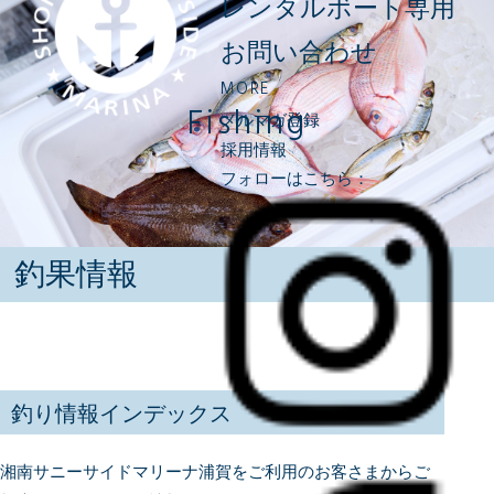
レンタルボート専用
お問い合わせ
MORE
Fishing
メルマガ登録
採用情報
フォローはこちら：
釣果情報
釣り情報インデックス
湘南サニーサイドマリーナ浦賀をご利用のお客さまからご