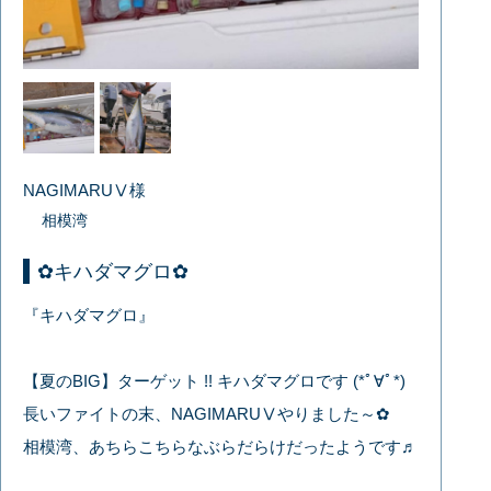
NAGIMARUⅤ様
相模湾
✿キハダマグロ✿
『キハダマグロ』
【夏のBIG】ターゲット !! キハダマグロです (*ﾟ∀ﾟ*)
長いファイトの末、NAGIMARUⅤやりました～✿
相模湾、あちらこちらなぶらだらけだったようです♬