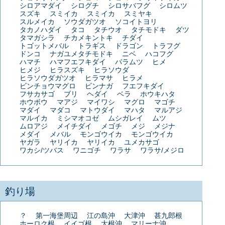
シロアマダイ
シログチ
シロサバフグ
シロムツ
スズキ
スミイカ
スミイカ
スミヤキ
スルメイカ
ソウダガツオ
ソコイトヨリ
タカノハダイ
タコ
タチウオ
タチモドキ
ダツ
タマガシラ
チカメキントキ
チダイ
トゴットメバル
トラギス
ドラゴン
トラフグ
ドンコ
ナガユメタチモドキ
ニベ
ハコフグ
ハマチ
ハマフエフキダイ
バラムツ
ヒメ
ヒメジ
ヒラスズキ
ヒラソウダ
ヒラソウダガツオ
ヒラマサ
ヒラメ
ビンチョウマグロ
ビンナガ
フエフキダイ
フサカサゴ
ブリ
ヘダイ
ベラ
ホウキハタ
ホウボウ
マアジ
マイワシ
マグロ
マゴチ
マダイ
マダコ
マトウダイ
マハタ
マルアジ
マルイカ
ミシマオコゼ
ムシガレイ
ムツ
ムロアジ
メイチダイ
メゴチ
メジ
メジナ
メダイ
メバル
モンゴウイカ
モンゴウイカ
ヤガラ
ヤリイカ
ヤリイカ
ユメカサゴ
ワカシ/ツバス
ワニゴチ
ワラサ
ワラサ/メジロ
釣り場
？
第一海堡周辺
江の島沖
大津沖
甚九郎根
ホーロク根
イイゴ根
大根沖
マリーナ沖