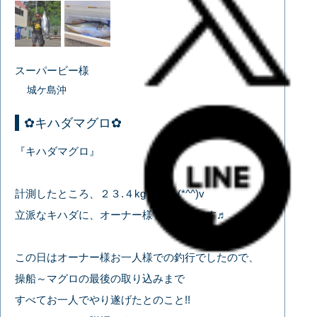
スーパービー様
城ケ島沖
✿キハダマグロ✿
『キハダマグロ』
計測したところ、２３.４kgでした(*^^)v
立派なキハダに、オーナー様も大満足です♬
この日はオーナー様お一人様での釣行でしたので、
操船～マグロの最後の取り込みまで
すべてお一人でやり遂げたとのこと!!