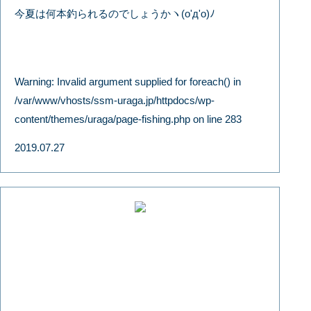
今夏は何本釣られるのでしょうかヽ(o'д'o)ﾉ
Warning
: Invalid argument supplied for foreach() in
/var/www/vhosts/ssm-uraga.jp/httpdocs/wp-
content/themes/uraga/page-fishing.php
on line
283
2019.07.27