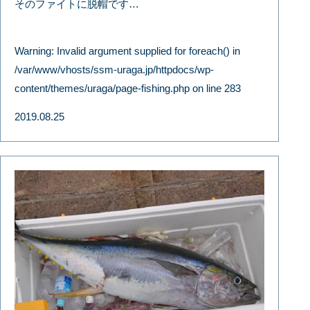
そのファイトに脱帽です…
Warning
: Invalid argument supplied for foreach() in
/var/www/vhosts/ssm-uraga.jp/httpdocs/wp-
content/themes/uraga/page-fishing.php
on line
283
2019.08.25