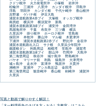
クドツ根沖
火力発電所沖
小塚根
岩井沖
松輪沖
三浦沖
八景沖
カンダイ根沖
浮島沖
浮島
羽田沖
カンダイ根
千代ケ崎沖
香山根沖
吉野瀬
ゲバチ根
伊豆大島
浦賀水道航路第4赤ブイ
大塚根
オッカブ根沖
南房総
横浜沖
横須賀沖
新島
浦賀水道航路第3緑ブイ
浦安沖
金田湾沖
馬堀海岸沖
千葉
布良沖
三ツ磯
横浜
久里浜沖
掛り根沖
ホーロク根沖
笠島南
保田沖
本牧沖
勝山沖
マル秘
木更津沖
下浦沖
浦賀水道航路第2赤ブイ
野比沖
金谷沖
浦賀水道航路出入口
サク根
久里浜少年院沖
鵜渡根ダシ
利島周辺
相模湾
笠島沖
浦賀湾
浦賀水道航路第1緑ブイ
館山沖
竹岡沖
大島沖
第二海堡周辺
秋谷沖
城ケ島沖
野島崎沖
パヤオ
マリーナ前
利島
猿島沖
大津湾沖
城ヶ島沖
走水沖
富津沖
鴨居沖
大貫沖
洲崎沖
富浦沖
アシカ島近辺
金田湾
第三海堡周辺
観音崎沖
香山根
剣崎沖
浦賀沖
久里浜
写真と動画で解りやすく解説！
「太一料理長魚のさばき方・おろし方教室」はこちら