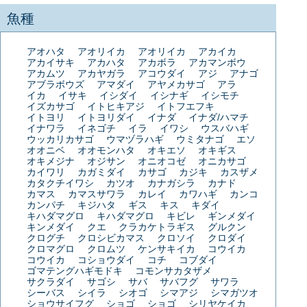
魚種
アオハタ
アオリイカ
アオリイカ
アカイカ
アカイサキ
アカハタ
アカボラ
アカマンボウ
アカムツ
アカヤガラ
アコウダイ
アジ
アナゴ
アブラボウズ
アマダイ
アヤメカサゴ
アラ
イカ
イサキ
イシダイ
イシナギ
イシモチ
イズカサゴ
イトヒキアジ
イトフエフキ
イトヨリ
イトヨリダイ
イナダ
イナダ/ハマチ
イナワラ
イネゴチ
イラ
イワシ
ウスバハギ
ウッカリカサゴ
ウマヅラハギ
ウミタナゴ
エソ
オオニベ
オオモンハタ
オキエソ
オキギス
オキメジナ
オジサン
オニオコゼ
オニカサゴ
カイワリ
カガミダイ
カサゴ
カジキ
カスザメ
カタクチイワシ
カツオ
カナガシラ
カナド
カマス
カマスサワラ
カレイ
カワハギ
カンコ
カンパチ
キジハタ
ギス
キス
キダイ
キハダマグロ
キハダマグロ
キビレ
ギンメダイ
キンメダイ
クエ
クラカケトラギス
グルクン
クログチ
クロシビカマス
クロソイ
クロダイ
クロマグロ
クロムツ
ケンサキイカ
コウイカ
コウイカ
コショウダイ
コチ
コブダイ
ゴマテングハギモドキ
コモンサカタザメ
サクラダイ
サゴシ
サバ
サバフグ
サワラ
シーバス
シイラ
シオゴ
シマアジ
シマガツオ
ショウサイフグ
ショゴ
ショゴ
シリヤケイカ