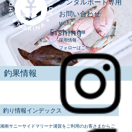
レンタルボート専用
お問い合わせ
MORE
Fishing
メルマガ登録
採用情報
フォローはこちら：
釣果情報
釣り情報インデックス
湘南サニーサイドマリーナ浦賀をご利用のお客さまからご