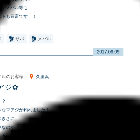
バやメバル等も
ストも豊富です！！
ジ
サバ
メバル
2017.06.09
イルのお客様
久里浜
アジ✿
！？
きなマアジが釣れました！
大きさに
ジなのか
まうレベルでした！