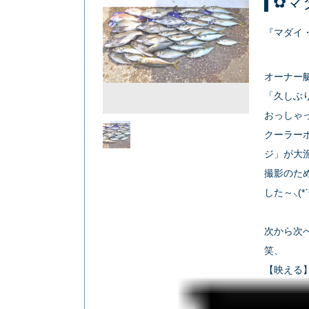
✿マ
『マダイ
オーナー艇【
「久しぶ
おっしゃ
クーラー
ジ」が大漁 
撮影のた
した～⸜(*ˊᵕ
次から次
笑、
【映える
ポイント