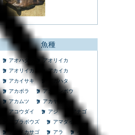
魚種
アオハタ
アオリイカ
アオリイカ
アカイカ
アカイサキ
アカハタ
アカボラ
アカマンボウ
アカムツ
アカヤガラ
アコウダイ
アジ
アナゴ
アブラボウズ
アマダイ
アヤメカサゴ
アラ
イカ