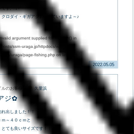
す,ﾟ.:｡+ﾟ
・クロダイ・ギガアジ】釣れていますよ～♪
Invalid argument supplied for foreach() in
vhosts/ssm-uraga.jp/httpdocs/wp-
hemes/uraga/page-fishing.php
on line
283
2022.05.05
イルのお客様
久里浜
アジ✿
釣れ出しました！！
ｃｍ～４０ｃｍと
、とても良いサイズです！！