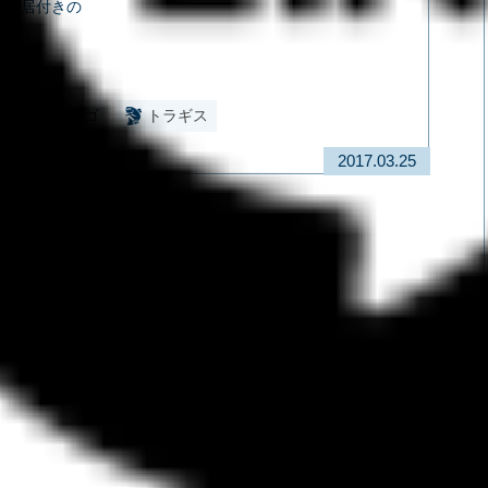
ジは居付きの
す！！
ジ
カサゴ
トラギス
2017.03.25