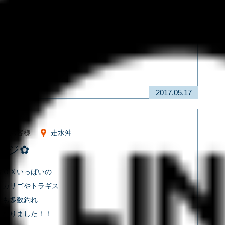
大きいのは
ました！
===
ジ
2017.05.17
イルお客様
走水沖
アジ✿
ＢＯＸいっぱいの
！カサゴやトラギス
トも多数釣れ
となりました！！