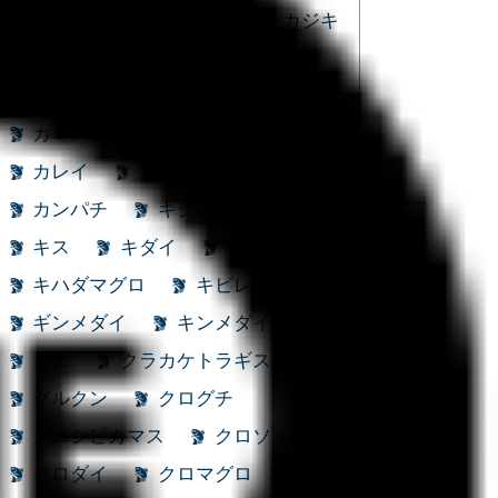
カガミダイ
カサゴ
カジキ
カスザメ
カタクチイワシ
カツオ
カナガシラ
カナド
カマス
カマスサワラ
カレイ
カワハギ
カンコ
カンパチ
キジハタ
ギス
キス
キダイ
キハダマグロ
キハダマグロ
キビレ
ギンメダイ
キンメダイ
クエ
クラカケトラギス
グルクン
クログチ
クロシビカマス
クロソイ
クロダイ
クロマグロ