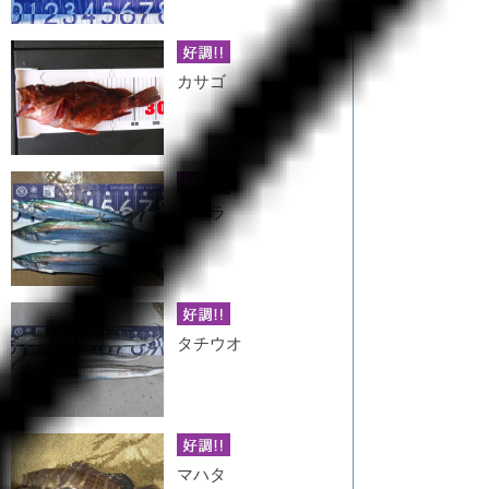
カサゴ
サワラ
タチウオ
マハタ