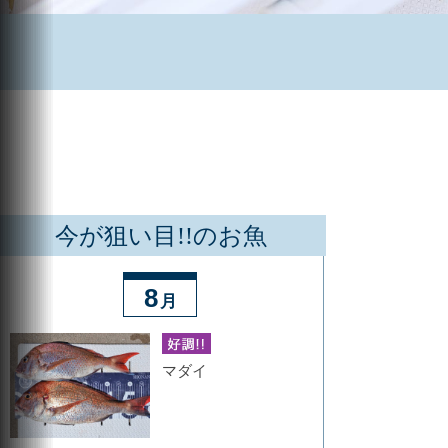
今が狙い目!!のお魚
8
月
マダイ