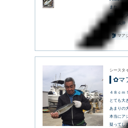
また、サ
混じりゲ
久里浜沖
マア
シースタ
✿マ
４８ｃｍ
とても大
あまりの
本当にア
疑ってし