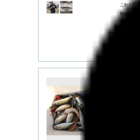
これだけ
初めてみ
久里浜沖
========
マア
シースタ
✿マ
クーラー
マアジ！
などゲス
良い釣果