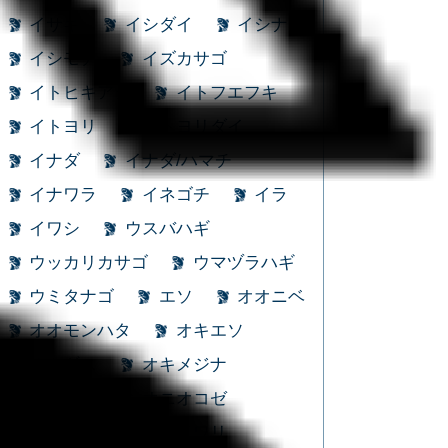
イサキ
イシダイ
イシナギ
イシモチ
イズカサゴ
イトヒキアジ
イトフエフキ
イトヨリ
イトヨリダイ
イナダ
イナダ/ハマチ
イナワラ
イネゴチ
イラ
イワシ
ウスバハギ
ウッカリカサゴ
ウマヅラハギ
ウミタナゴ
エソ
オオニベ
オオモンハタ
オキエソ
オキギス
オキメジナ
オジサン
オニオコゼ
オニカサゴ
カイワリ