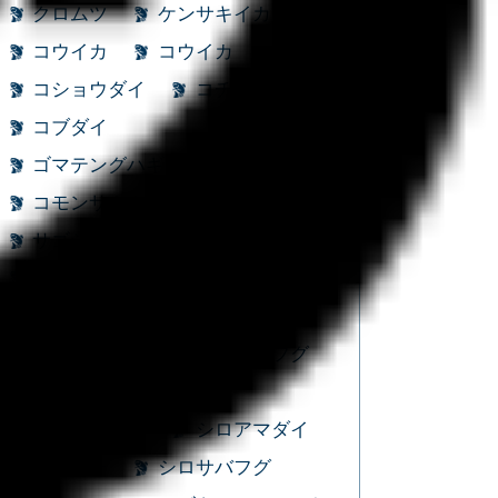
クロムツ
ケンサキイカ
コウイカ
コウイカ
コショウダイ
コチ
コブダイ
ゴマテングハギモドキ
コモンサカタザメ
サクラダイ
サゴシ
サバ
サバフグ
サワラ
シーバス
シイラ
シオゴ
シマアジ
シマガツオ
ショウサイフグ
ショゴ
ショゴ
シリヤケイカ
シロアマダイ
シログチ
シロサバフグ