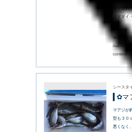
コマセ釣りで
【マダイ
Warning
: 
/var/www/
content/t
シースタ
✿マ
マアジが
型も３０
悪くなく