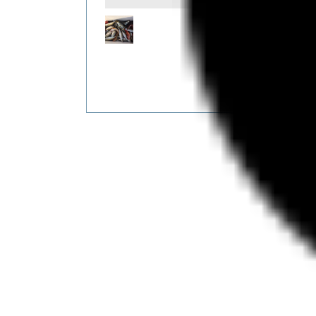
しかもア
金アジで
走水沖
マア