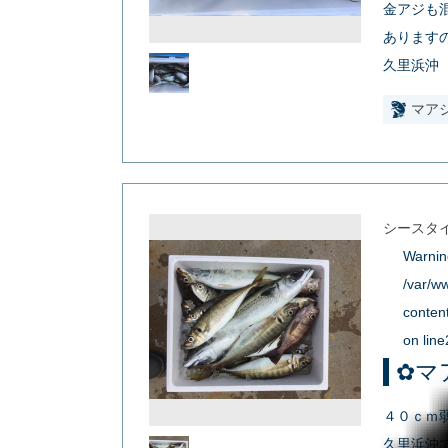
金アジも
あります
久里浜沖
マア
シースタ
Warnin
/var/w
conten
on line
✿マ
４０ｃｍ
久里浜沖