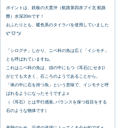
ポイントは、鉄板の大貫沖（航路第四赤ブイ北 航路
際）水深20mです！
おふたりとも、暖色系のタイラバを使用していました
\(*ˊᗜˋ*)/
「シログチ」しかり、ニベ科の魚は広く「イシモチ」
とも呼ばれていますね。
これはニベ科の魚は、頭の中にもつ《耳石(じせき)》
がとても大きく、石ころのようであることから。
「体の中に石を持つ魚」という意味で、イシモチと呼
ばれるようになったそうですよ♬
（《耳石》とは平行感覚､バランスを保つ役目をする
石のような物体です）
産卵のため、沿岸の浅場によってくる今が旬です♬