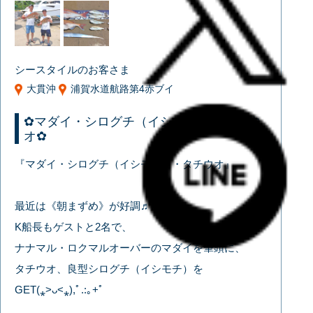
シースタイルのお客さま
大貫沖
浦賀水道航路第4赤ブイ
✿マダイ・シログチ（イシモチ）・タチウ
オ✿
『マダイ・シログチ（イシモチ）・タチウオ』
最近は《朝まずめ》が好調♬
K船長もゲストと2名で、
ナナマル・ロクマルオーバーのマダイを筆頭に、
タチウオ、良型シログチ（イシモチ）を
GET(⁎˃ᴗ˂⁎),ﾟ.:｡+ﾟ