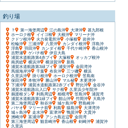
釣り場
？
第一海堡周辺
江の島沖
大津沖
甚九郎根
ホーロク根
イイゴ根
大根沖
マリーナ沖
クドツ根沖
火力発電所沖
小塚根
岩井沖
松輪沖
三浦沖
八景沖
カンダイ根沖
浮島沖
浮島
羽田沖
カンダイ根
千代ケ崎沖
香山根沖
吉野瀬
ゲバチ根
伊豆大島
浦賀水道航路第4赤ブイ
大塚根
オッカブ根沖
南房総
横浜沖
横須賀沖
新島
浦賀水道航路第3緑ブイ
浦安沖
金田湾沖
馬堀海岸沖
千葉
布良沖
三ツ磯
横浜
久里浜沖
掛り根沖
ホーロク根沖
笠島南
保田沖
本牧沖
勝山沖
マル秘
木更津沖
下浦沖
浦賀水道航路第2赤ブイ
野比沖
金谷沖
浦賀水道航路出入口
サク根
久里浜少年院沖
鵜渡根ダシ
利島周辺
相模湾
笠島沖
浦賀湾
浦賀水道航路第1緑ブイ
館山沖
竹岡沖
大島沖
第二海堡周辺
秋谷沖
城ケ島沖
野島崎沖
パヤオ
マリーナ前
利島
猿島沖
大津湾沖
城ヶ島沖
走水沖
富津沖
鴨居沖
大貫沖
洲崎沖
富浦沖
アシカ島近辺
金田湾
第三海堡周辺
観音崎沖
香山根
剣崎沖
浦賀沖
久里浜