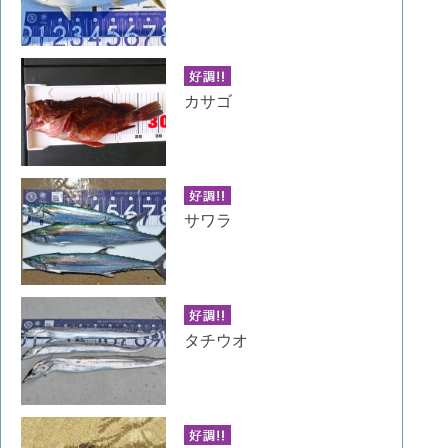
カサゴ
サワラ
タチウオ