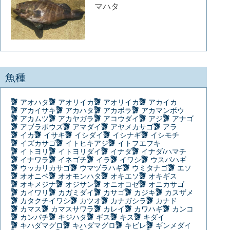
マハタ
魚種
アオハタ
アオリイカ
アオリイカ
アカイカ
アカイサキ
アカハタ
アカボラ
アカマンボウ
アカムツ
アカヤガラ
アコウダイ
アジ
アナゴ
アブラボウズ
アマダイ
アヤメカサゴ
アラ
イカ
イサキ
イシダイ
イシナギ
イシモチ
イズカサゴ
イトヒキアジ
イトフエフキ
イトヨリ
イトヨリダイ
イナダ
イナダ/ハマチ
イナワラ
イネゴチ
イラ
イワシ
ウスバハギ
ウッカリカサゴ
ウマヅラハギ
ウミタナゴ
エソ
オオニベ
オオモンハタ
オキエソ
オキギス
オキメジナ
オジサン
オニオコゼ
オニカサゴ
カイワリ
カガミダイ
カサゴ
カジキ
カスザメ
カタクチイワシ
カツオ
カナガシラ
カナド
カマス
カマスサワラ
カレイ
カワハギ
カンコ
カンパチ
キジハタ
ギス
キス
キダイ
キハダマグロ
キハダマグロ
キビレ
ギンメダイ