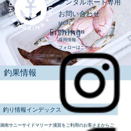
レンタルボート専用
お問い合わせ
MORE
Fishing
メルマガ登録
採用情報
フォローはこちら：
釣果情報
釣り情報インデックス
湘南サニーサイドマリーナ浦賀をご利用のお客さまからご