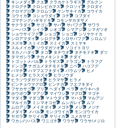
キンメダイ
クエ
クラカケトラギス
グルクン
クログチ
クロシビカマス
クロソイ
クロダイ
クロマグロ
クロムツ
ケンサキイカ
コウイカ
コウイカ
コショウダイ
コチ
コブダイ
ゴマテングハギモドキ
コモンサカタザメ
サクラダイ
サゴシ
サバ
サバフグ
サワラ
シーバス
シイラ
シオゴ
シマアジ
シマガツオ
ショウサイフグ
ショゴ
ショゴ
シリヤケイカ
シロアマダイ
シログチ
シロサバフグ
シロムツ
スズキ
スミイカ
スミイカ
スミヤキ
スルメイカ
ソウダガツオ
ソコイトヨリ
タカノハダイ
タコ
タチウオ
タチモドキ
ダツ
タマガシラ
チカメキントキ
チダイ
トゴットメバル
トラギス
ドラゴン
トラフグ
ドンコ
ナガユメタチモドキ
ニベ
ハコフグ
ハマチ
ハマフエフキダイ
バラムツ
ヒメ
ヒメジ
ヒラスズキ
ヒラソウダ
ヒラソウダガツオ
ヒラマサ
ヒラメ
ビンチョウマグロ
ビンナガ
フエフキダイ
フサカサゴ
ブリ
ヘダイ
ベラ
ホウキハタ
ホウボウ
マアジ
マイワシ
マグロ
マゴチ
マダイ
マダコ
マトウダイ
マハタ
マルアジ
マルイカ
ミシマオコゼ
ムシガレイ
ムツ
ムロアジ
メイチダイ
メゴチ
メジ
メジナ
メダイ
メバル
モンゴウイカ
モンゴウイカ
ヤガラ
ヤリイカ
ヤリイカ
ユメカサゴ
ワカシ/ツバス
ワニゴチ
ワラサ
ワラサ/メジロ