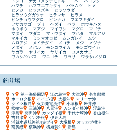
ドンコ
ナガユメタチモドキ
ニベ
ハコフグ
ハマチ
ハマフエフキダイ
バラムツ
ヒメ
ヒメジ
ヒラスズキ
ヒラソウダ
ヒラソウダガツオ
ヒラマサ
ヒラメ
ビンチョウマグロ
ビンナガ
フエフキダイ
フサカサゴ
ブリ
ヘダイ
ベラ
ホウキハタ
ホウボウ
マアジ
マイワシ
マグロ
マゴチ
マダイ
マダコ
マトウダイ
マハタ
マルアジ
マルイカ
ミシマオコゼ
ムシガレイ
ムツ
ムロアジ
メイチダイ
メゴチ
メジ
メジナ
メダイ
メバル
モンゴウイカ
モンゴウイカ
ヤガラ
ヤリイカ
ヤリイカ
ユメカサゴ
ワカシ/ツバス
ワニゴチ
ワラサ
ワラサ/メジロ
釣り場
？
第一海堡周辺
江の島沖
大津沖
甚九郎根
ホーロク根
イイゴ根
大根沖
マリーナ沖
クドツ根沖
火力発電所沖
小塚根
岩井沖
松輪沖
三浦沖
八景沖
カンダイ根沖
浮島沖
浮島
羽田沖
カンダイ根
千代ケ崎沖
香山根沖
吉野瀬
ゲバチ根
伊豆大島
浦賀水道航路第4赤ブイ
大塚根
オッカブ根沖
南房総
横浜沖
横須賀沖
新島