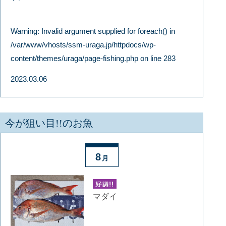
Warning
: Invalid argument supplied for foreach() in
/var/www/vhosts/ssm-uraga.jp/httpdocs/wp-
content/themes/uraga/page-fishing.php
on line
283
2023.03.06
今が狙い目!!のお魚
8
月
マダイ