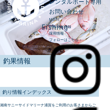
レンタルボート専用
お問い合わせ
MORE
Fishing
メルマガ登録
採用情報
フォローはこちら：
釣果情報
釣り情報インデックス
湘南サニーサイドマリーナ浦賀をご利用のお客さまからご