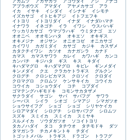
アカムツ
アカヤガラ
アコウダイ
アジ
アナゴ
アブラボウズ
アマダイ
アヤメカサゴ
アラ
イカ
イサキ
イシダイ
イシナギ
イシモチ
イズカサゴ
イトヒキアジ
イトフエフキ
イトヨリ
イトヨリダイ
イナダ
イナダ/ハマチ
イナワラ
イネゴチ
イラ
イワシ
ウスバハギ
ウッカリカサゴ
ウマヅラハギ
ウミタナゴ
エソ
オオニベ
オオモンハタ
オキエソ
オキギス
オキメジナ
オジサン
オニオコゼ
オニカサゴ
カイワリ
カガミダイ
カサゴ
カジキ
カスザメ
カタクチイワシ
カツオ
カナガシラ
カナド
カマス
カマスサワラ
カレイ
カワハギ
カンコ
カンパチ
キジハタ
ギス
キス
キダイ
キハダマグロ
キハダマグロ
キビレ
ギンメダイ
キンメダイ
クエ
クラカケトラギス
グルクン
クログチ
クロシビカマス
クロソイ
クロダイ
クロマグロ
クロムツ
ケンサキイカ
コウイカ
コウイカ
コショウダイ
コチ
コブダイ
ゴマテングハギモドキ
コモンサカタザメ
サクラダイ
サゴシ
サバ
サバフグ
サワラ
シーバス
シイラ
シオゴ
シマアジ
シマガツオ
ショウサイフグ
ショゴ
ショゴ
シリヤケイカ
シロアマダイ
シログチ
シロサバフグ
シロムツ
スズキ
スミイカ
スミイカ
スミヤキ
スルメイカ
ソウダガツオ
ソコイトヨリ
タカノハダイ
タコ
タチウオ
タチモドキ
ダツ
タマガシラ
チカメキントキ
チダイ
トゴットメバル
トラギス
ドラゴン
トラフグ