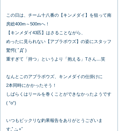
この日は、チーム十八番の【キンメダイ】を狙って南
房総400m～500mへ！
【キンメダイ43匹】はさることながら、
めったに見られない【アブラボウズ】の姿にスタッフ
驚愕( ﾟДﾟ)
重すぎて「持つ」というより「抱える」Tさん…笑
なんとこのアブラボウズ、キンメダイの仕掛けに
2本同時にかかったそう！
しばらくはリールを巻くことができなかったようです
( °o°)
いつもビックリな釣果報告をありがとうございま
す,ﾟ.:｡+ﾟ