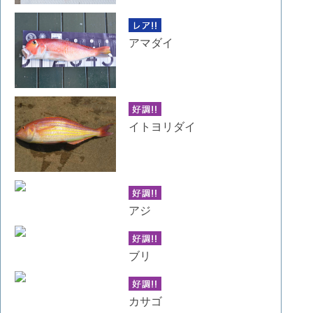
アマダイ
イトヨリダイ
アジ
ブリ
カサゴ