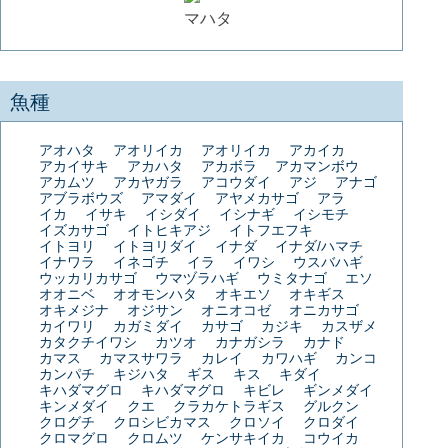
マハタ
魚種
アオハタ
アオリイカ
アオリイカ
アカイカ
アカイサキ
アカハタ
アカボラ
アカマンボウ
アカムツ
アカヤガラ
アコウダイ
アジ
アナゴ
アブラボウズ
アマダイ
アヤメカサゴ
アラ
イカ
イサキ
イシダイ
イシナギ
イシモチ
イズカサゴ
イトヒキアジ
イトフエフキ
イトヨリ
イトヨリダイ
イナダ
イナダ/ハマチ
イナワラ
イネゴチ
イラ
イワシ
ウスバハギ
ウッカリカサゴ
ウマヅラハギ
ウミタナゴ
エソ
オオニベ
オオモンハタ
オキエソ
オキギス
オキメジナ
オジサン
オニオコゼ
オニカサゴ
カイワリ
カガミダイ
カサゴ
カジキ
カスザメ
カタクチイワシ
カツオ
カナガシラ
カナド
カマス
カマスサワラ
カレイ
カワハギ
カンコ
カンパチ
キジハタ
ギス
キス
キダイ
キハダマグロ
キハダマグロ
キビレ
ギンメダイ
キンメダイ
クエ
クラカケトラギス
グルクン
クログチ
クロシビカマス
クロソイ
クロダイ
クロマグロ
クロムツ
ケンサキイカ
コウイカ