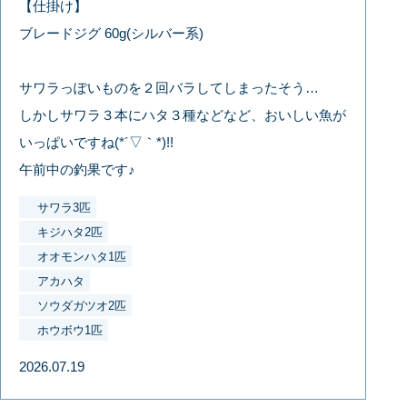
【仕掛け】
ブレードジグ 60g(シルバー系)
サワラっぽいものを２回バラしてしまったそう…
しかしサワラ３本にハタ３種などなど、おいしい魚が
いっぱいですね(*´▽｀*)!!
午前中の釣果です♪
サワラ3匹
キジハタ2匹
オオモンハタ1匹
アカハタ
ソウダガツオ2匹
ホウボウ1匹
2026.07.19