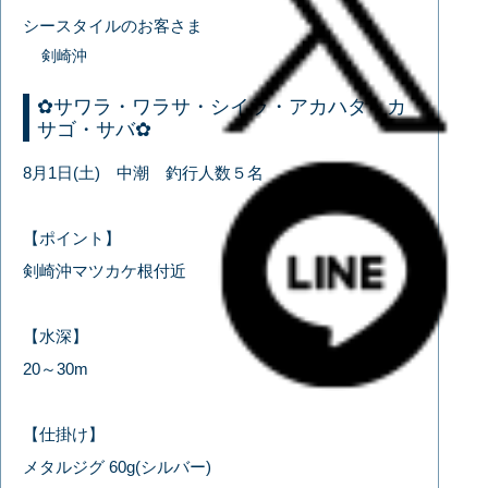
シースタイルのお客さま
剣崎沖
✿サワラ・ワラサ・シイラ・アカハタ・カ
サゴ・サバ✿
8月1日(土) 中潮 釣行人数５名
【ポイント】
剣崎沖マツカケ根付近
【水深】
20～30m
【仕掛け】
メタルジグ 60g(シルバー)