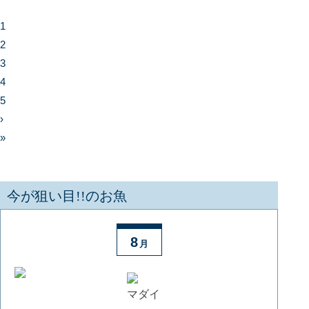
1
2
3
4
5
›
»
今が狙い目!!のお魚
8
月
マダイ