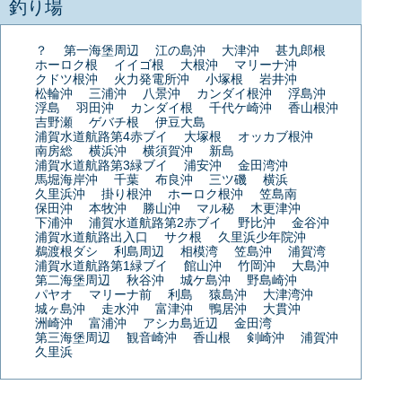
釣り場
？
第一海堡周辺
江の島沖
大津沖
甚九郎根
ホーロク根
イイゴ根
大根沖
マリーナ沖
クドツ根沖
火力発電所沖
小塚根
岩井沖
松輪沖
三浦沖
八景沖
カンダイ根沖
浮島沖
浮島
羽田沖
カンダイ根
千代ケ崎沖
香山根沖
吉野瀬
ゲバチ根
伊豆大島
浦賀水道航路第4赤ブイ
大塚根
オッカブ根沖
南房総
横浜沖
横須賀沖
新島
浦賀水道航路第3緑ブイ
浦安沖
金田湾沖
馬堀海岸沖
千葉
布良沖
三ツ磯
横浜
久里浜沖
掛り根沖
ホーロク根沖
笠島南
保田沖
本牧沖
勝山沖
マル秘
木更津沖
下浦沖
浦賀水道航路第2赤ブイ
野比沖
金谷沖
浦賀水道航路出入口
サク根
久里浜少年院沖
鵜渡根ダシ
利島周辺
相模湾
笠島沖
浦賀湾
浦賀水道航路第1緑ブイ
館山沖
竹岡沖
大島沖
第二海堡周辺
秋谷沖
城ケ島沖
野島崎沖
パヤオ
マリーナ前
利島
猿島沖
大津湾沖
城ヶ島沖
走水沖
富津沖
鴨居沖
大貫沖
洲崎沖
富浦沖
アシカ島近辺
金田湾
第三海堡周辺
観音崎沖
香山根
剣崎沖
浦賀沖
久里浜