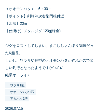
＜オオモンハタ＞ 6：30～
【ポイント】剣崎沖次右衛門根付近
【水深】20m
【仕掛け】メタルジグ 120g(緑金)
ジグをロストしてしまい、すこししょんぼり気味だっ
たK船長。
しかし、ワラサや良型のオオモンハタが釣れたので楽
しい釣行となったようです(=ﾟωﾟ)ﾉ
結果オーライ♪
ワラサ1匹
オオモンハタ1匹
アカハタ1匹
2026.07.15