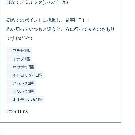
ほか：メタルジグ(シルバー系)
初めてのポイントに挑戦し、見事HIT！！
思い切っていつもと違うところに行ってみるのもあり
ですね(*^-^*)
ワラサ1匹
イナダ1匹
ホウボウ3匹
イトヨリダイ1匹
アカハタ1匹
キジハタ1匹
オオモンハタ1匹
2025.11.03