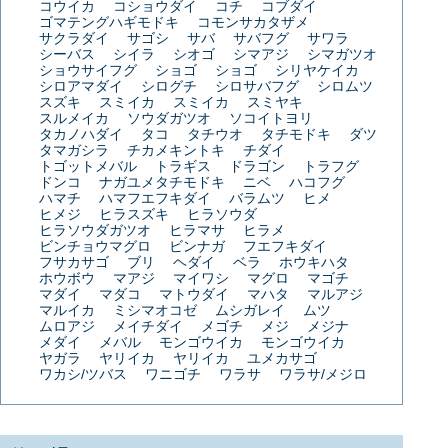
コウイカ
コショウダイ
コチ
コブダイ
ゴマテングハギモドキ
コモンサカタザメ
サクラダイ
サゴシ
サバ
サバフグ
サワラ
シーバス
シイラ
シオゴ
シマアジ
シマガツオ
ショウサイフグ
ショゴ
ショゴ
シリヤケイカ
シロアマダイ
シログチ
シロサバフグ
シロムツ
スズキ
スミイカ
スミイカ
スミヤキ
スルメイカ
ソウダガツオ
ソコイトヨリ
タカノハダイ
タコ
タチウオ
タチモドキ
ダツ
タマガシラ
チカメキントキ
チダイ
トゴットメバル
トラギス
ドラゴン
トラフグ
ドンコ
ナガユメタチモドキ
ニベ
ハコフグ
ハマチ
ハマフエフキダイ
バラムツ
ヒメ
ヒメジ
ヒラスズキ
ヒラソウダ
ヒラソウダガツオ
ヒラマサ
ヒラメ
ビンチョウマグロ
ビンナガ
フエフキダイ
フサカサゴ
ブリ
ヘダイ
ベラ
ホウキハタ
ホウボウ
マアジ
マイワシ
マグロ
マゴチ
マダイ
マダコ
マトウダイ
マハタ
マルアジ
マルイカ
ミシマオコゼ
ムシガレイ
ムツ
ムロアジ
メイチダイ
メゴチ
メジ
メジナ
メダイ
メバル
モンゴウイカ
モンゴウイカ
ヤガラ
ヤリイカ
ヤリイカ
ユメカサゴ
ワカシ/ツバス
ワニゴチ
ワラサ
ワラサ/メジロ