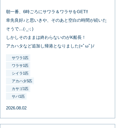
朝一番、6時ごろにサワラ＆ワラサをGET!!
幸先良好♪と思いきや、そのあと空白の時間が続いた
そうで…(-_-; )
しかしそのままは終わらないのがK船長！
アカハタなど追加し帰港となりました(=ﾟωﾟ)ﾉ
サワラ1匹
ワラサ1匹
シイラ1匹
アカハタ5匹
カサゴ1匹
サバ1匹
2026.08.02