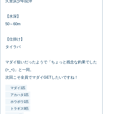
久里浜少年院沖
【水深】
50～60m
【仕掛け】
タイラバ
マダイ狙いだったようで「ちょっと残念な釣果でした
(>_<)」と一同。
次回こそ全員でマダイGETしたいですね！
マダイ1匹
アカハタ1匹
ホウボウ1匹
トラギス9匹