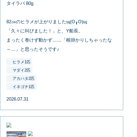
タイラバ 80g
82㎝のヒラメが上がりましたщ(ʘ╻ʘ)щ
「久々に叫びました！」と、Y船長。
まったく巻けず動かず……「根掛かりしちゃったな
～…」と思ったそうです♪
ヒラメ1匹
マダイ2匹
アカハタ2匹
イネゴチ1匹
2026.07.31