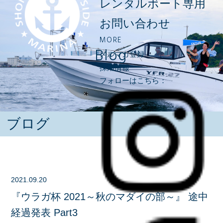
レンタルボート専用
お問い合わせ
MORE
Blog
メルマガ登録
採用情報
フォローはこちら：
ブログ
2021.09.20
『ウラガ杯 2021～秋のマダイの部～』 途中
経過発表 Part3