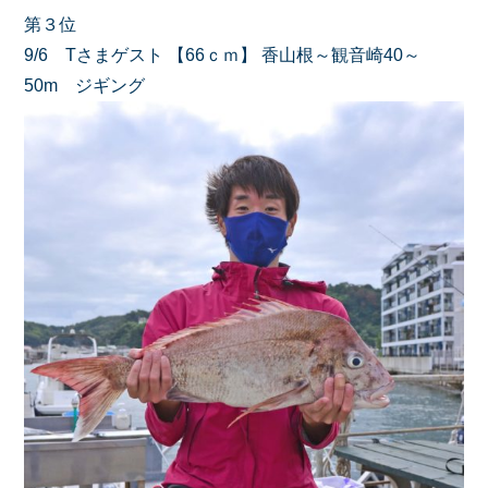
第３位
9/6 Tさまゲスト 【66ｃｍ】 香山根～観音崎40～
50m ジギング