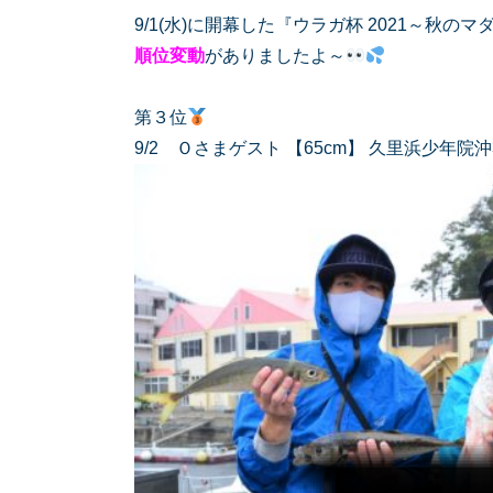
9/1(水)に開幕した『ウラガ杯 2021～秋の
順位変動
がありましたよ～
第３位
9/2 Ｏさまゲスト 【65cm】 久里浜少年院