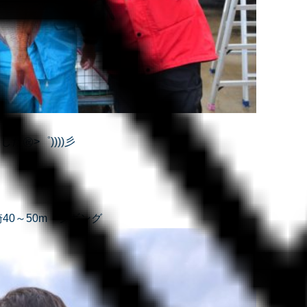
た㊗>゜))))彡
崎40～50m ジギング