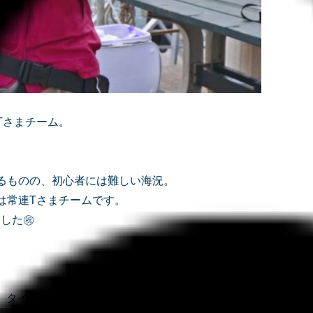
Tさまチーム。
るものの、初心者には難しい海況。
は常連Tさまチームです。
ました㊗
m タイラバ