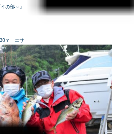
マダイの部～』
沖30ｍ エサ