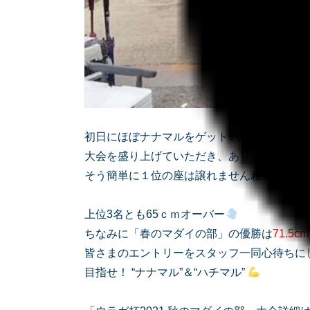
初日にほぼナナマルをゲット
大会を盛り上げていただき、ありがとうござ
そう簡単に１位の座は譲れませんね
上位3名とも65ｃｍオーバー
ちなみに「春のマダイの部」の優勝は
71.5cm
皆さまのエントリーをスタッフ一同心待ちに
目指せ！ “ナナマル”＆“ハチマル”