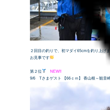
２回目の釣りで、初マダイ65cmを釣り上げまし
お見事です
第２位
NEW!!
9/6 Tさまゲスト 【66ｃｍ】 香山根～観音