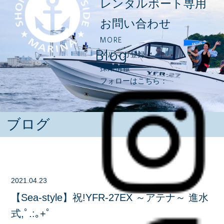
レンタルボート専用
お問い合わせ
MORE
Blog
メルマガ登録
採用情報
フォローはこちら：
ブログ
2021.04.23
【Sea-style】祝!YFR-27EX ～アテナ～ 進水
式,ﾟ.:｡+ﾟ