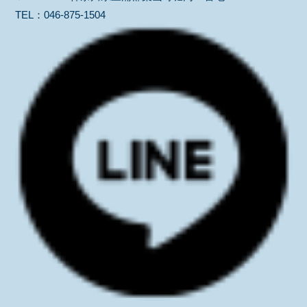
TEL：
046-875-1504