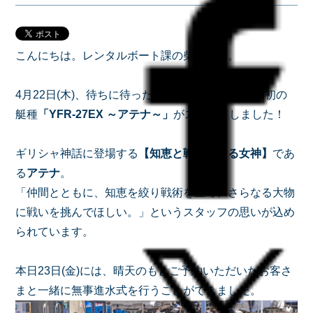
こんにちは。レンタルボート課の柴田です。
4月22日(木)、待ちに待ったウラガレンタルボート初の
艇種
「YFR-27EX ～アテナ～」
がスタートしました！
ギリシャ神話に登場する
【知恵と戦術を司る女神】
であ
る
アテナ
。
「仲間とともに、知恵を絞り戦術を立て、さらなる大物
に戦いを挑んでほしい。」というスタッフの思いが込め
られています。
本日23日(金)には、晴天のもとご予約いただいたお客さ
まと一緒に無事進水式を行うことができました。