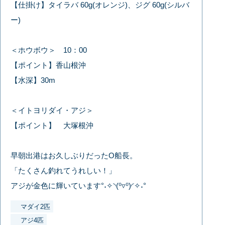
【仕掛け】タイラバ 60g(オレンジ)、ジグ 60g(シルバ
ー)
＜ホウボウ＞ 10：00
【ポイント】香山根沖
【水深】30m
＜イトヨリダイ・アジ＞
【ポイント】 大塚根沖
早朝出港はお久しぶりだったO船長。
「たくさん釣れてうれしい！」
アジが金色に輝いています°˖✧◝(⁰▿⁰)◜✧˖°
マダイ2匹
アジ4匹