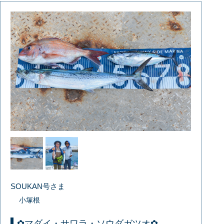
SOUKAN号さま
小塚根
✿マダイ・サワラ・ソウダガツオ✿