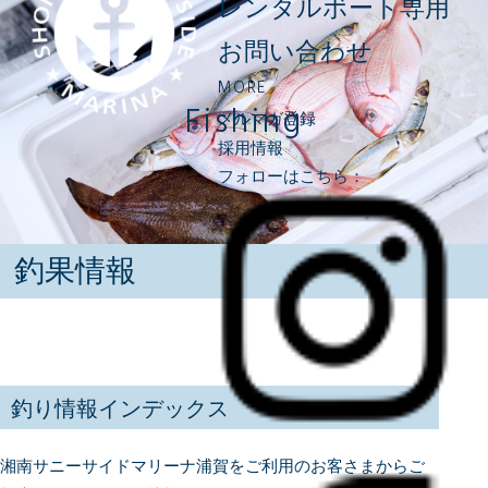
レンタルボート専用
お問い合わせ
MORE
Fishing
メルマガ登録
採用情報
フォローはこちら：
釣果情報
釣り情報インデックス
湘南サニーサイドマリーナ浦賀をご利用のお客さまからご