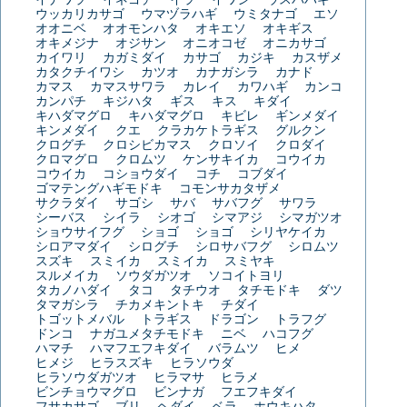
ウッカリカサゴ
ウマヅラハギ
ウミタナゴ
エソ
オオニベ
オオモンハタ
オキエソ
オキギス
オキメジナ
オジサン
オニオコゼ
オニカサゴ
カイワリ
カガミダイ
カサゴ
カジキ
カスザメ
カタクチイワシ
カツオ
カナガシラ
カナド
カマス
カマスサワラ
カレイ
カワハギ
カンコ
カンパチ
キジハタ
ギス
キス
キダイ
キハダマグロ
キハダマグロ
キビレ
ギンメダイ
キンメダイ
クエ
クラカケトラギス
グルクン
クログチ
クロシビカマス
クロソイ
クロダイ
クロマグロ
クロムツ
ケンサキイカ
コウイカ
コウイカ
コショウダイ
コチ
コブダイ
ゴマテングハギモドキ
コモンサカタザメ
サクラダイ
サゴシ
サバ
サバフグ
サワラ
シーバス
シイラ
シオゴ
シマアジ
シマガツオ
ショウサイフグ
ショゴ
ショゴ
シリヤケイカ
シロアマダイ
シログチ
シロサバフグ
シロムツ
スズキ
スミイカ
スミイカ
スミヤキ
スルメイカ
ソウダガツオ
ソコイトヨリ
タカノハダイ
タコ
タチウオ
タチモドキ
ダツ
タマガシラ
チカメキントキ
チダイ
トゴットメバル
トラギス
ドラゴン
トラフグ
ドンコ
ナガユメタチモドキ
ニベ
ハコフグ
ハマチ
ハマフエフキダイ
バラムツ
ヒメ
ヒメジ
ヒラスズキ
ヒラソウダ
ヒラソウダガツオ
ヒラマサ
ヒラメ
ビンチョウマグロ
ビンナガ
フエフキダイ
フサカサゴ
ブリ
ヘダイ
ベラ
ホウキハタ