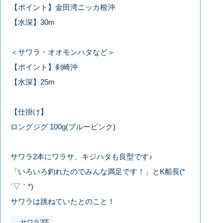
【ポイント】金田湾ニッカ根沖
【水深】30m
＜サワラ・オオモンハタなど＞
【ポイント】剣崎沖
【水深】25m
【仕掛け】
ロングジグ 100g(ブルーピンク)
サワラ2本にワラサ、キジハタも良型です♪
「いろいろ釣れたのでみんな満足です！」とK船長(*
´▽｀*)
サワラは跳ねていたとのこと！
サワラ2匹