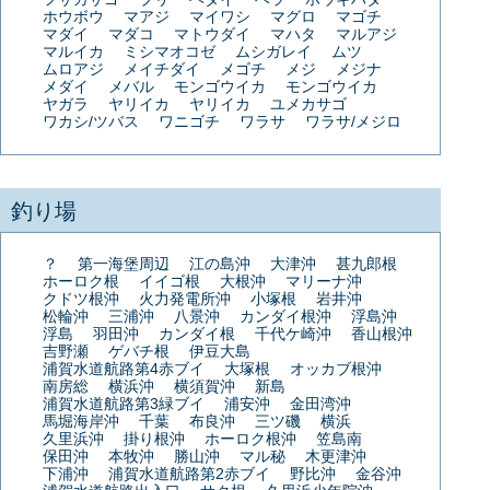
ホウボウ
マアジ
マイワシ
マグロ
マゴチ
マダイ
マダコ
マトウダイ
マハタ
マルアジ
マルイカ
ミシマオコゼ
ムシガレイ
ムツ
ムロアジ
メイチダイ
メゴチ
メジ
メジナ
メダイ
メバル
モンゴウイカ
モンゴウイカ
ヤガラ
ヤリイカ
ヤリイカ
ユメカサゴ
ワカシ/ツバス
ワニゴチ
ワラサ
ワラサ/メジロ
釣り場
？
第一海堡周辺
江の島沖
大津沖
甚九郎根
ホーロク根
イイゴ根
大根沖
マリーナ沖
クドツ根沖
火力発電所沖
小塚根
岩井沖
松輪沖
三浦沖
八景沖
カンダイ根沖
浮島沖
浮島
羽田沖
カンダイ根
千代ケ崎沖
香山根沖
吉野瀬
ゲバチ根
伊豆大島
浦賀水道航路第4赤ブイ
大塚根
オッカブ根沖
南房総
横浜沖
横須賀沖
新島
浦賀水道航路第3緑ブイ
浦安沖
金田湾沖
馬堀海岸沖
千葉
布良沖
三ツ磯
横浜
久里浜沖
掛り根沖
ホーロク根沖
笠島南
保田沖
本牧沖
勝山沖
マル秘
木更津沖
下浦沖
浦賀水道航路第2赤ブイ
野比沖
金谷沖