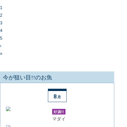
1
2
3
4
5
›
»
今が狙い目!!のお魚
8
月
マダイ