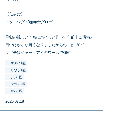
【仕掛け】
メタルジグ 40g(赤金グロー)
早朝の涼しいうちにパパっと釣って午前中に帰港♪
日中はかなり暑くなりましたからね～(;・∀・)
マゴチはジャックアイのワームでGET！
マダイ1匹
サワラ1匹
アジ1匹
マゴチ2匹
サバ1匹
2026.07.18