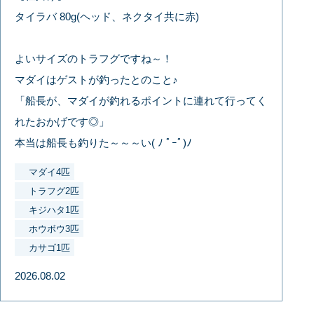
タイラバ 80g(ヘッド、ネクタイ共に赤)
よいサイズのトラフグですね～！
マダイはゲストが釣ったとのこと♪
「船長が、マダイが釣れるポイントに連れて行ってく
れたおかげです◎」
本当は船長も釣りた～～～い( ﾉ ﾟｰﾟ)ﾉ
マダイ4匹
トラフグ2匹
キジハタ1匹
ホウボウ3匹
カサゴ1匹
2026.08.02