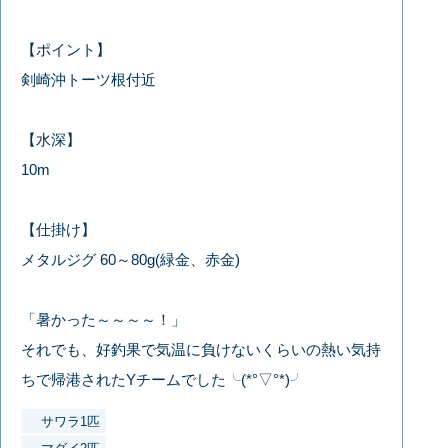
【ポイント】
剣崎沖トーツ根付近
【水深】
10m
【仕掛け】
メタルジグ 60～80g(緑金、赤金)
「暑かった～～～～！」
それでも、好釣果で気温に負けないくらいの熱い気持
ちで帰港されたYチームでした╰(*°▽°*)╯
サワラ1匹