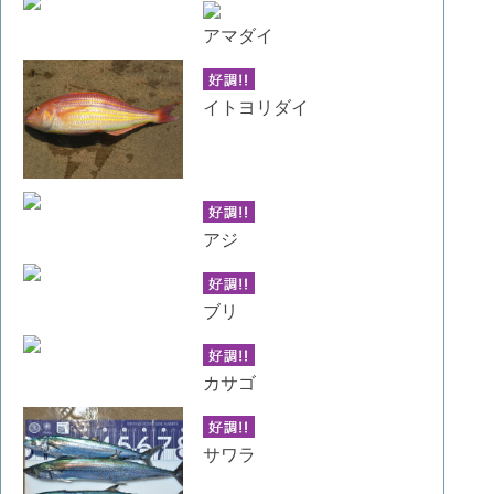
アマダイ
イトヨリダイ
アジ
ブリ
カサゴ
サワラ