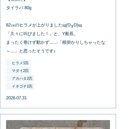
タイラバ 80g
82㎝のヒラメが上がりましたщ(ʘ╻ʘ)щ
「久々に叫びました！」と、Y船長。
まったく巻けず動かず……「根掛かりしちゃったな
～…」と思ったそうです♪
ヒラメ1匹
マダイ2匹
アカハタ2匹
イネゴチ1匹
2026.07.31