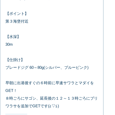
【ポイント】
第３海堡付近
【水深】
30m
【仕掛け】
ブレードジグ 60～80g(シルバー、ブルーピンク)
早朝に出港後すぐの６時前に早速サワラとマダイを
GET！
８時ごろにサゴシ、延長後の１２～１３時ごろにブリ
ワラサを追加でGETです(≧▽≦)