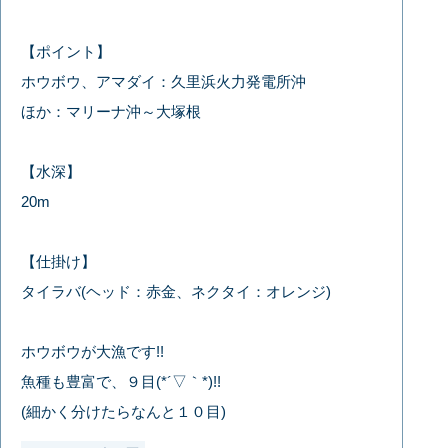
【ポイント】
ホウボウ、アマダイ：久里浜火力発電所沖
ほか：マリーナ沖～大塚根
【水深】
20m
【仕掛け】
タイラバ(ヘッド：赤金、ネクタイ：オレンジ)
ホウボウが大漁です!!
魚種も豊富で、９目(*´▽｀*)!!
(細かく分けたらなんと１０目)