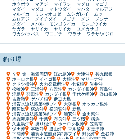
ホウボウ
マアジ
マイワシ
マグロ
マゴチ
マダイ
マダコ
マトウダイ
マハタ
マルアジ
マルイカ
ミシマオコゼ
ムシガレイ
ムツ
ムロアジ
メイチダイ
メゴチ
メジ
メジナ
メダイ
メバル
モンゴウイカ
モンゴウイカ
ヤガラ
ヤリイカ
ヤリイカ
ユメカサゴ
ワカシ/ツバス
ワニゴチ
ワラサ
ワラサ/メジロ
釣り場
？
第一海堡周辺
江の島沖
大津沖
甚九郎根
ホーロク根
イイゴ根
大根沖
マリーナ沖
クドツ根沖
火力発電所沖
小塚根
岩井沖
松輪沖
三浦沖
八景沖
カンダイ根沖
浮島沖
浮島
羽田沖
カンダイ根
千代ケ崎沖
香山根沖
吉野瀬
ゲバチ根
伊豆大島
浦賀水道航路第4赤ブイ
大塚根
オッカブ根沖
南房総
横浜沖
横須賀沖
新島
浦賀水道航路第3緑ブイ
浦安沖
金田湾沖
馬堀海岸沖
千葉
布良沖
三ツ磯
横浜
久里浜沖
掛り根沖
ホーロク根沖
笠島南
保田沖
本牧沖
勝山沖
マル秘
木更津沖
下浦沖
浦賀水道航路第2赤ブイ
野比沖
金谷沖
浦賀水道航路出入口
サク根
久里浜少年院沖