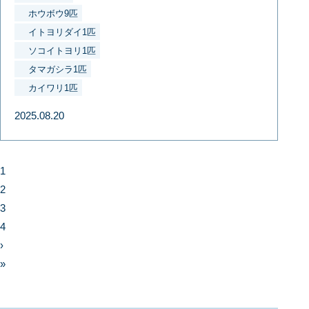
ホウボウ9匹
イトヨリダイ1匹
ソコイトヨリ1匹
タマガシラ1匹
カイワリ1匹
2025.08.20
1
2
3
4
›
»