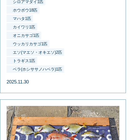
シロアマダイ1匹
ホウボウ18匹
マハタ1匹
カイワリ1匹
オニカサゴ1匹
ウッカリカサゴ1匹
エソ(マエソ・オキエソ)2匹
トラギス1匹
ベラ(ホシササノハベラ)1匹
2025.11.30