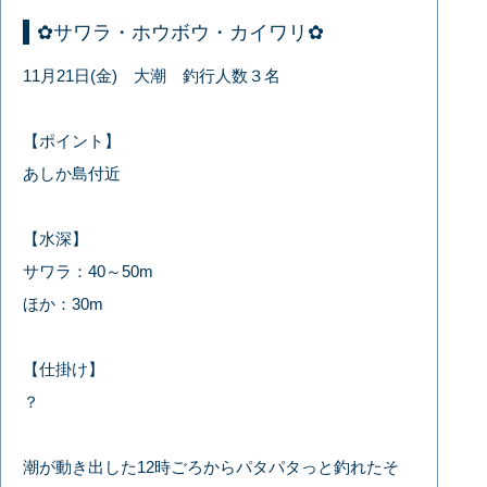
✿サワラ・ホウボウ・カイワリ✿
11月21日(金) 大潮 釣行人数３名
【ポイント】
あしか島付近
【水深】
サワラ：40～50m
ほか：30m
【仕掛け】
？
潮が動き出した12時ごろからパタパタっと釣れたそ