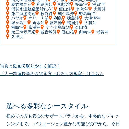
鵜渡根ダシ
利島周辺
相模湾
笠島沖
浦賀湾
浦賀水道航路第1緑ブイ
館山沖
竹岡沖
大島沖
第二海堡周辺
秋谷沖
城ケ島沖
野島崎沖
パヤオ
マリーナ前
利島
猿島沖
大津湾沖
城ヶ島沖
走水沖
富津沖
鴨居沖
大貫沖
洲崎沖
富浦沖
アシカ島近辺
金田湾
第三海堡周辺
観音崎沖
香山根
剣崎沖
浦賀沖
久里浜
写真と動画で解りやすく解説！
「太一料理長魚のさばき方・おろし方教室」はこちら
選べる多彩なシースタイル
初めての方も安心のサポートプランから、本格的なフィッ
シングまで。
バリエーション豊かな海遊びの中から、今日