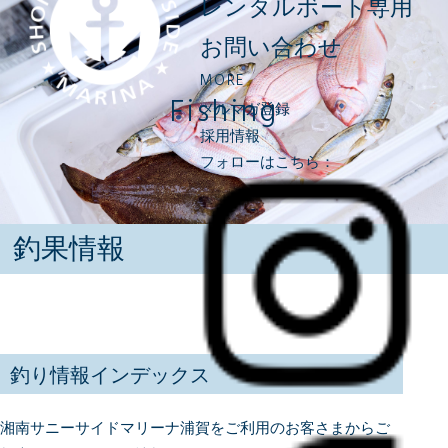
レンタルボート専用
お問い合わせ
MORE
Fishing
メルマガ登録
採用情報
フォローはこちら：
釣果情報
釣り情報インデックス
湘南サニーサイドマリーナ浦賀をご利用のお客さまからご