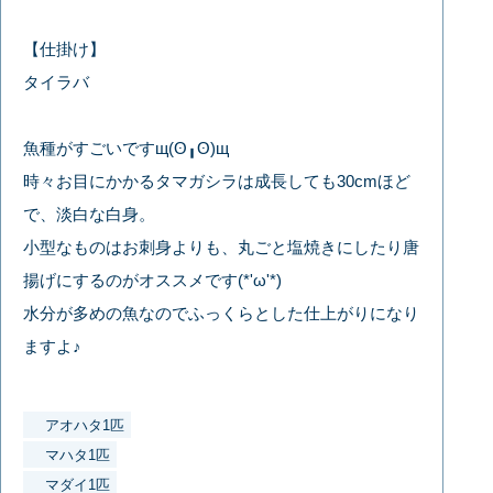
【仕掛け】
タイラバ
魚種がすごいですщ(ʘ╻ʘ)щ
時々お目にかかるタマガシラは成長しても30cmほど
で、淡白な白身。
小型なものはお刺身よりも、丸ごと塩焼きにしたり唐
揚げにするのがオススメです(*'ω'*)
水分が多めの魚なのでふっくらとした仕上がりになり
ますよ♪
アオハタ1匹
マハタ1匹
マダイ1匹