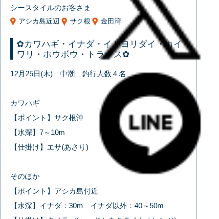
シースタイルのお客さま
アシカ島近辺
サク根
金田湾
✿カワハギ・イナダ・イトヨリダイ・カイ
ワリ・ホウボウ・トラギス✿
12月25日(木) 中潮 釣行人数４名
カワハギ
【ポイント】サク根沖
【水深】7～10m
【仕掛け】エサ(あさり)
そのほか
【ポイント】アシカ島付近
【水深】イナダ：30m イナダ以外：40～50m