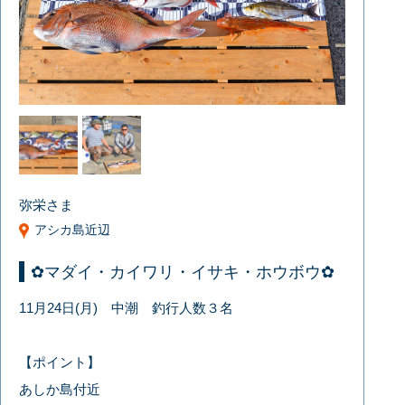
弥栄さま
アシカ島近辺
✿マダイ・カイワリ・イサキ・ホウボウ✿
11月24日(月) 中潮 釣行人数３名
【ポイント】
あしか島付近