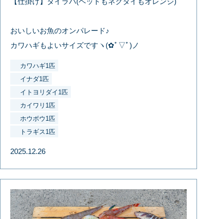
【仕掛け】タイラバ(ヘッドもネクタイもオレンジ)
おいしいお魚のオンパレード♪
カワハギもよいサイズですヽ(✿ﾟ▽ﾟ)ノ
カワハギ1匹
イナダ1匹
イトヨリダイ1匹
カイワリ1匹
ホウボウ1匹
トラギス1匹
2025.12.26