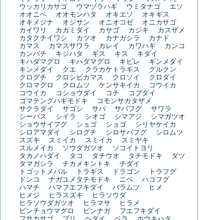
ウッカリカサゴ
ウマヅラハギ
ウミタナゴ
エソ
オオニベ
オオモンハタ
オキエソ
オキギス
オキメジナ
オジサン
オニオコゼ
オニカサゴ
カイワリ
カガミダイ
カサゴ
カジキ
カスザメ
カタクチイワシ
カツオ
カナガシラ
カナド
カマス
カマスサワラ
カレイ
カワハギ
カンコ
カンパチ
キジハタ
ギス
キス
キダイ
キハダマグロ
キハダマグロ
キビレ
ギンメダイ
キンメダイ
クエ
クラカケトラギス
グルクン
クログチ
クロシビカマス
クロソイ
クロダイ
クロマグロ
クロムツ
ケンサキイカ
コウイカ
コウイカ
コショウダイ
コチ
コブダイ
ゴマテングハギモドキ
コモンサカタザメ
サクラダイ
サゴシ
サバ
サバフグ
サワラ
シーバス
シイラ
シオゴ
シマアジ
シマガツオ
ショウサイフグ
ショゴ
ショゴ
シリヤケイカ
シロアマダイ
シログチ
シロサバフグ
シロムツ
スズキ
スミイカ
スミイカ
スミヤキ
スルメイカ
ソウダガツオ
ソコイトヨリ
タカノハダイ
タコ
タチウオ
タチモドキ
ダツ
タマガシラ
チカメキントキ
チダイ
トゴットメバル
トラギス
ドラゴン
トラフグ
ドンコ
ナガユメタチモドキ
ニベ
ハコフグ
ハマチ
ハマフエフキダイ
バラムツ
ヒメ
ヒメジ
ヒラスズキ
ヒラソウダ
ヒラソウダガツオ
ヒラマサ
ヒラメ
ビンチョウマグロ
ビンナガ
フエフキダイ
フサカサゴ
ブリ
ヘダイ
ベラ
ホウキハタ