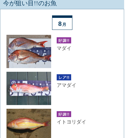
今が狙い目!!のお魚
8
月
マダイ
アマダイ
イトヨリダイ