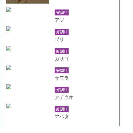
アジ
ブリ
カサゴ
サワラ
タチウオ
マハタ