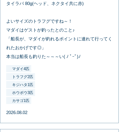
タイラバ 80g(ヘッド、ネクタイ共に赤)
よいサイズのトラフグですね～！
マダイはゲストが釣ったとのこと♪
「船長が、マダイが釣れるポイントに連れて行ってく
れたおかげです◎」
本当は船長も釣りた～～～い( ﾉ ﾟｰﾟ)ﾉ
マダイ4匹
トラフグ2匹
キジハタ1匹
ホウボウ3匹
カサゴ1匹
2026.08.02