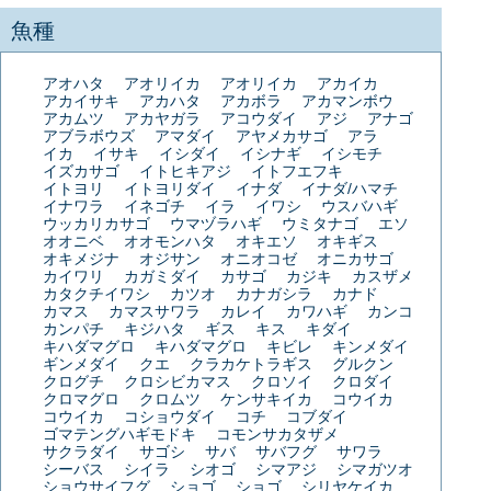
魚種
アオハタ
アオリイカ
アオリイカ
アカイカ
アカイサキ
アカハタ
アカボラ
アカマンボウ
アカムツ
アカヤガラ
アコウダイ
アジ
アナゴ
アブラボウズ
アマダイ
アヤメカサゴ
アラ
イカ
イサキ
イシダイ
イシナギ
イシモチ
イズカサゴ
イトヒキアジ
イトフエフキ
イトヨリ
イトヨリダイ
イナダ
イナダ/ハマチ
イナワラ
イネゴチ
イラ
イワシ
ウスバハギ
ウッカリカサゴ
ウマヅラハギ
ウミタナゴ
エソ
オオニベ
オオモンハタ
オキエソ
オキギス
オキメジナ
オジサン
オニオコゼ
オニカサゴ
カイワリ
カガミダイ
カサゴ
カジキ
カスザメ
カタクチイワシ
カツオ
カナガシラ
カナド
カマス
カマスサワラ
カレイ
カワハギ
カンコ
カンパチ
キジハタ
ギス
キス
キダイ
キハダマグロ
キハダマグロ
キビレ
キンメダイ
ギンメダイ
クエ
クラカケトラギス
グルクン
クログチ
クロシビカマス
クロソイ
クロダイ
クロマグロ
クロムツ
ケンサキイカ
コウイカ
コウイカ
コショウダイ
コチ
コブダイ
ゴマテングハギモドキ
コモンサカタザメ
サクラダイ
サゴシ
サバ
サバフグ
サワラ
シーバス
シイラ
シオゴ
シマアジ
シマガツオ
ショウサイフグ
ショゴ
ショゴ
シリヤケイカ