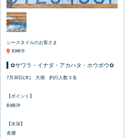
シースタイルのお客さま
剣崎沖
✿サワラ・イナダ・アカハタ・ホウボウ✿
7月30日(木) 大潮 釣行人数３名
【ポイント】
剣崎沖
【水深】
表層