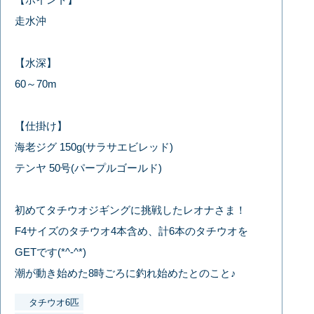
走水沖
【水深】
60～70m
【仕掛け】
海老ジグ 150g(サラサエビレッド)
テンヤ 50号(パープルゴールド)
初めてタチウオジギングに挑戦したレオナさま！
F4サイズのタチウオ4本含め、計6本のタチウオを
GETです(*^-^*)
潮が動き始めた8時ごろに釣れ始めたとのこと♪
タチウオ6匹