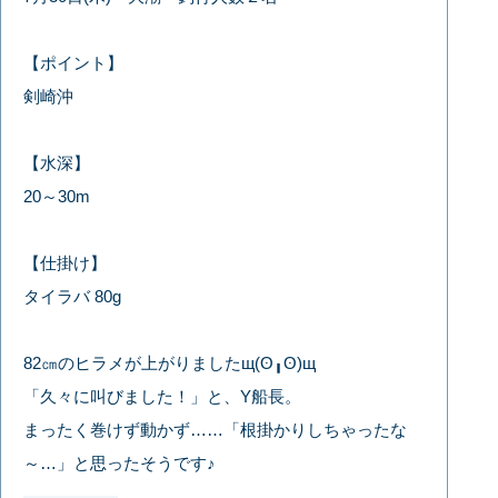
【ポイント】
剣崎沖
【水深】
20～30m
【仕掛け】
タイラバ 80g
82㎝のヒラメが上がりましたщ(ʘ╻ʘ)щ
「久々に叫びました！」と、Y船長。
まったく巻けず動かず……「根掛かりしちゃったな
～…」と思ったそうです♪