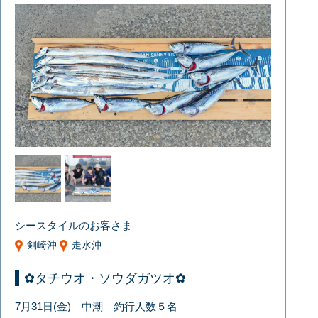
シースタイルのお客さま
剣崎沖
走水沖
✿タチウオ・ソウダガツオ✿
7月31日(金) 中潮 釣行人数５名