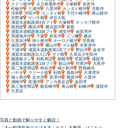
クドツ根沖
火力発電所沖
小塚根
岩井沖
松輪沖
三浦沖
八景沖
カンダイ根沖
浮島沖
浮島
羽田沖
カンダイ根
千代ケ崎沖
香山根沖
吉野瀬
ゲバチ根
伊豆大島
浦賀水道航路第4赤ブイ
大塚根
オッカブ根沖
南房総
横浜沖
横須賀沖
新島
浦賀水道航路第3緑ブイ
浦安沖
金田湾沖
馬堀海岸沖
千葉
布良沖
三ツ磯
横浜
久里浜沖
掛り根沖
ホーロク根沖
笠島南
保田沖
本牧沖
勝山沖
マル秘
木更津沖
下浦沖
浦賀水道航路第2赤ブイ
野比沖
金谷沖
浦賀水道航路出入口
サク根
久里浜少年院沖
鵜渡根ダシ
利島周辺
相模湾
笠島沖
浦賀湾
浦賀水道航路第1緑ブイ
館山沖
竹岡沖
大島沖
第二海堡周辺
秋谷沖
城ケ島沖
野島崎沖
パヤオ
マリーナ前
利島
猿島沖
大津湾沖
城ヶ島沖
走水沖
富津沖
鴨居沖
大貫沖
洲崎沖
富浦沖
アシカ島近辺
金田湾
第三海堡周辺
観音崎沖
香山根
剣崎沖
浦賀沖
久里浜
写真と動画で解りやすく解説！
「太一料理長魚のさばき方・おろし方教室」はこちら