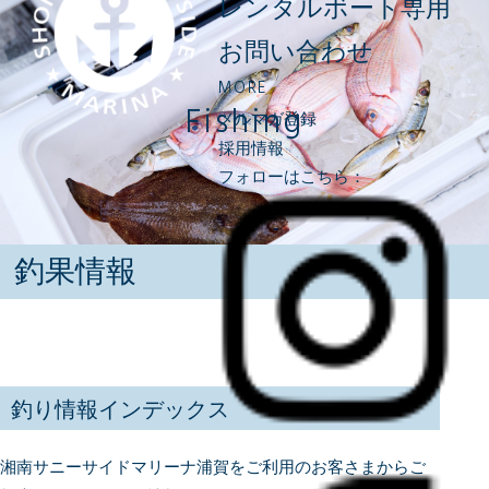
レンタルボート専用
お問い合わせ
MORE
Fishing
メルマガ登録
採用情報
フォローはこちら：
釣果情報
釣り情報インデックス
湘南サニーサイドマリーナ浦賀をご利用のお客さまからご