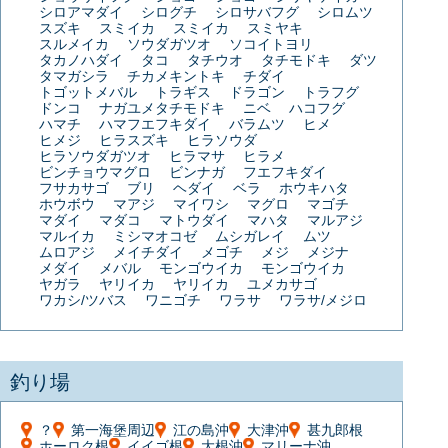
シロアマダイ
シログチ
シロサバフグ
シロムツ
スズキ
スミイカ
スミイカ
スミヤキ
スルメイカ
ソウダガツオ
ソコイトヨリ
タカノハダイ
タコ
タチウオ
タチモドキ
ダツ
タマガシラ
チカメキントキ
チダイ
トゴットメバル
トラギス
ドラゴン
トラフグ
ドンコ
ナガユメタチモドキ
ニベ
ハコフグ
ハマチ
ハマフエフキダイ
バラムツ
ヒメ
ヒメジ
ヒラスズキ
ヒラソウダ
ヒラソウダガツオ
ヒラマサ
ヒラメ
ビンチョウマグロ
ビンナガ
フエフキダイ
フサカサゴ
ブリ
ヘダイ
ベラ
ホウキハタ
ホウボウ
マアジ
マイワシ
マグロ
マゴチ
マダイ
マダコ
マトウダイ
マハタ
マルアジ
マルイカ
ミシマオコゼ
ムシガレイ
ムツ
ムロアジ
メイチダイ
メゴチ
メジ
メジナ
メダイ
メバル
モンゴウイカ
モンゴウイカ
ヤガラ
ヤリイカ
ヤリイカ
ユメカサゴ
ワカシ/ツバス
ワニゴチ
ワラサ
ワラサ/メジロ
釣り場
？
第一海堡周辺
江の島沖
大津沖
甚九郎根
ホーロク根
イイゴ根
大根沖
マリーナ沖