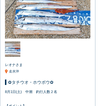
レオナさま
走水沖
✿タチウオ・ホウボウ✿
8月1日(土) 中潮 釣行人数２名
【ポイント】