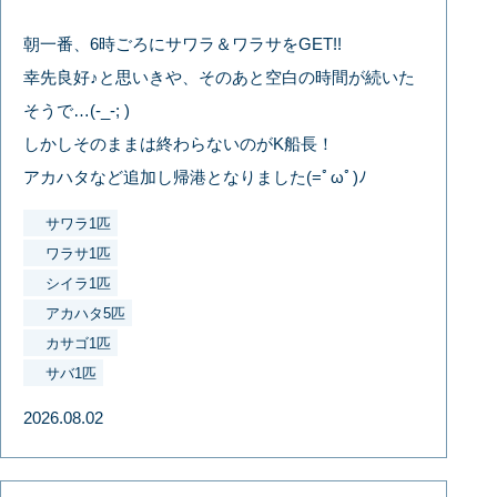
朝一番、6時ごろにサワラ＆ワラサをGET!!
幸先良好♪と思いきや、そのあと空白の時間が続いた
そうで…(-_-; )
しかしそのままは終わらないのがK船長！
アカハタなど追加し帰港となりました(=ﾟωﾟ)ﾉ
サワラ1匹
ワラサ1匹
シイラ1匹
アカハタ5匹
カサゴ1匹
サバ1匹
2026.08.02