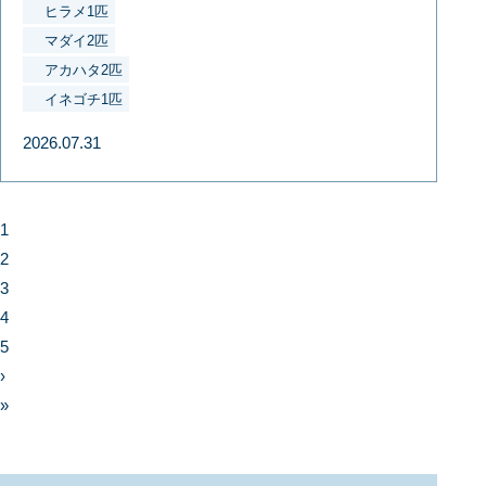
ヒラメ1匹
マダイ2匹
アカハタ2匹
イネゴチ1匹
2026.07.31
1
2
3
4
5
›
»