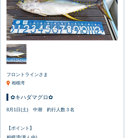
フロントラインさま
相模湾
✿キハダマグロ✿
8月1日(土) 中潮 釣行人数３名
【ポイント】
相模湾(真ん中)