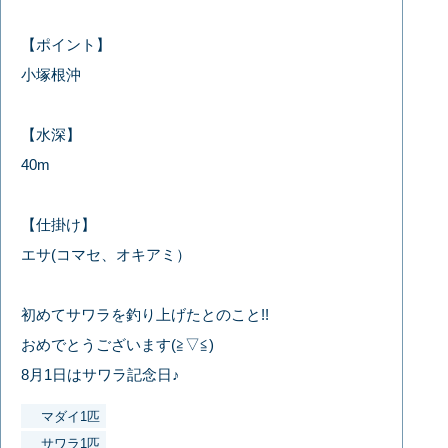
【ポイント】
小塚根沖
【水深】
40m
【仕掛け】
エサ(コマセ、オキアミ）
初めてサワラを釣り上げたとのこと!!
おめでとうございます(≧▽≦)
8月1日はサワラ記念日♪
マダイ1匹
サワラ1匹