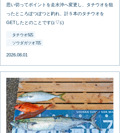
思い切ってポイントを走水沖へ変更し、タチウオを狙
ったところぽつぽつと釣れ、計５本のタチウオを
GETしたとのことです(≧▽≦)
タチウオ5匹
ソウダガツオ7匹
2026.08.01