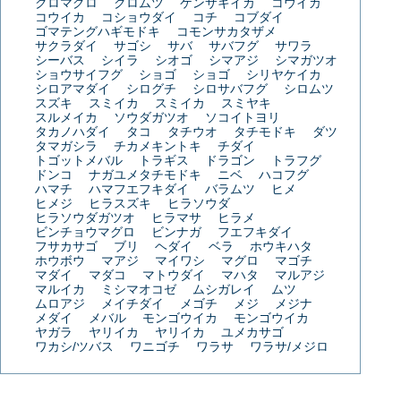
クロマグロ
クロムツ
ケンサキイカ
コウイカ
コウイカ
コショウダイ
コチ
コブダイ
ゴマテングハギモドキ
コモンサカタザメ
サクラダイ
サゴシ
サバ
サバフグ
サワラ
シーバス
シイラ
シオゴ
シマアジ
シマガツオ
ショウサイフグ
ショゴ
ショゴ
シリヤケイカ
シロアマダイ
シログチ
シロサバフグ
シロムツ
スズキ
スミイカ
スミイカ
スミヤキ
スルメイカ
ソウダガツオ
ソコイトヨリ
タカノハダイ
タコ
タチウオ
タチモドキ
ダツ
タマガシラ
チカメキントキ
チダイ
トゴットメバル
トラギス
ドラゴン
トラフグ
ドンコ
ナガユメタチモドキ
ニベ
ハコフグ
ハマチ
ハマフエフキダイ
バラムツ
ヒメ
ヒメジ
ヒラスズキ
ヒラソウダ
ヒラソウダガツオ
ヒラマサ
ヒラメ
ビンチョウマグロ
ビンナガ
フエフキダイ
フサカサゴ
ブリ
ヘダイ
ベラ
ホウキハタ
ホウボウ
マアジ
マイワシ
マグロ
マゴチ
マダイ
マダコ
マトウダイ
マハタ
マルアジ
マルイカ
ミシマオコゼ
ムシガレイ
ムツ
ムロアジ
メイチダイ
メゴチ
メジ
メジナ
メダイ
メバル
モンゴウイカ
モンゴウイカ
ヤガラ
ヤリイカ
ヤリイカ
ユメカサゴ
ワカシ/ツバス
ワニゴチ
ワラサ
ワラサ/メジロ