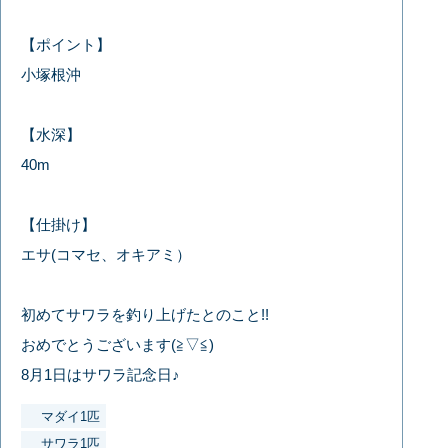
【ポイント】
小塚根沖
【水深】
40m
【仕掛け】
エサ(コマセ、オキアミ）
初めてサワラを釣り上げたとのこと!!
おめでとうございます(≧▽≦)
8月1日はサワラ記念日♪
マダイ1匹
サワラ1匹