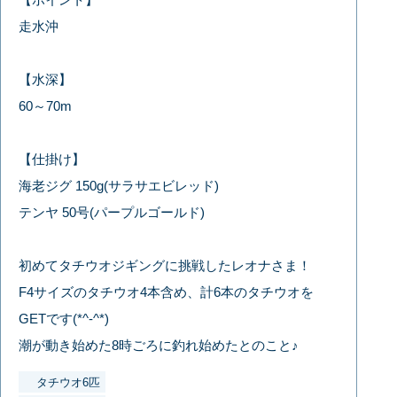
走水沖
【水深】
60～70m
【仕掛け】
海老ジグ 150g(サラサエビレッド)
テンヤ 50号(パープルゴールド)
初めてタチウオジギングに挑戦したレオナさま！
F4サイズのタチウオ4本含め、計6本のタチウオを
GETです(*^-^*)
潮が動き始めた8時ごろに釣れ始めたとのこと♪
タチウオ6匹