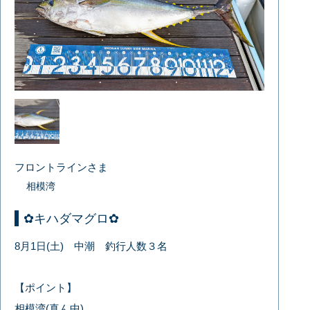
フロントラインさま
相模湾
✿キハダマグロ✿
8月1日(土) 中潮 釣行人数３名
【ポイント】
相模湾(真ん中)