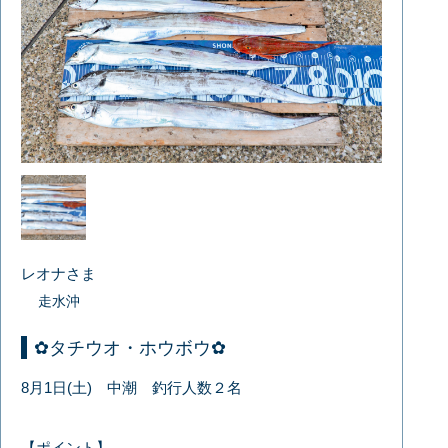
レオナさま
走水沖
✿タチウオ・ホウボウ✿
8月1日(土) 中潮 釣行人数２名
【ポイント】