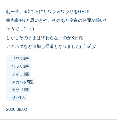
朝一番、6時ごろにサワラ＆ワラサをGET!!
幸先良好♪と思いきや、そのあと空白の時間が続いた
そうで…(-_-; )
しかしそのままは終わらないのがK船長！
アカハタなど追加し帰港となりました(=ﾟωﾟ)ﾉ
サワラ1匹
ワラサ1匹
シイラ1匹
アカハタ5匹
カサゴ1匹
サバ1匹
2026.08.02