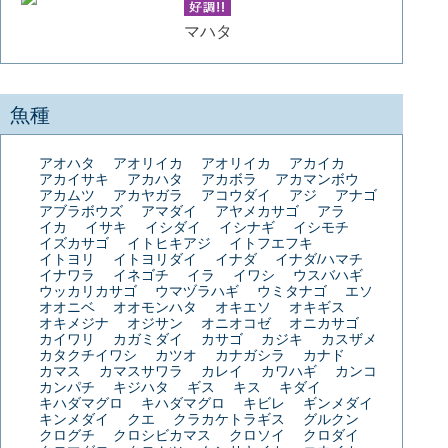
マハタ
魚種
アオハタ
アオリイカ
アオリイカ
アカイカ
アカイサキ
アカハタ
アカボラ
アカマンボウ
アカムツ
アカヤガラ
アコウダイ
アジ
アナゴ
アブラボウズ
アマダイ
アヤメカサゴ
アラ
イカ
イサキ
イシダイ
イシナギ
イシモチ
イズカサゴ
イトヒキアジ
イトフエフキ
イトヨリ
イトヨリダイ
イナダ
イナダ/ハマチ
イナワラ
イネゴチ
イラ
イワシ
ウスバハギ
ウッカリカサゴ
ウマヅラハギ
ウミタナゴ
エソ
オオニベ
オオモンハタ
オキエソ
オキギス
オキメジナ
オジサン
オニオコゼ
オニカサゴ
カイワリ
カガミダイ
カサゴ
カジキ
カスザメ
カタクチイワシ
カツオ
カナガシラ
カナド
カマス
カマスサワラ
カレイ
カワハギ
カンコ
カンパチ
キジハタ
ギス
キス
キダイ
キハダマグロ
キハダマグロ
キビレ
ギンメダイ
キンメダイ
クエ
クラカケトラギス
グルクン
クログチ
クロシビカマス
クロソイ
クロダイ