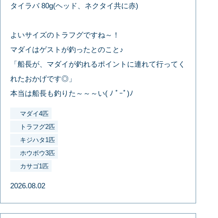
タイラバ 80g(ヘッド、ネクタイ共に赤)
よいサイズのトラフグですね～！
マダイはゲストが釣ったとのこと♪
「船長が、マダイが釣れるポイントに連れて行ってく
れたおかげです◎」
本当は船長も釣りた～～～い( ﾉ ﾟｰﾟ)ﾉ
マダイ4匹
トラフグ2匹
キジハタ1匹
ホウボウ3匹
カサゴ1匹
2026.08.02