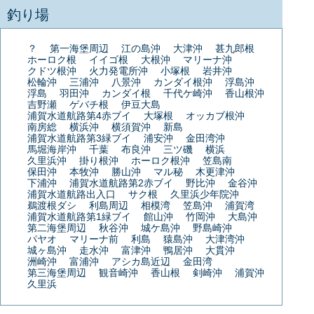
釣り場
？
第一海堡周辺
江の島沖
大津沖
甚九郎根
ホーロク根
イイゴ根
大根沖
マリーナ沖
クドツ根沖
火力発電所沖
小塚根
岩井沖
松輪沖
三浦沖
八景沖
カンダイ根沖
浮島沖
浮島
羽田沖
カンダイ根
千代ケ崎沖
香山根沖
吉野瀬
ゲバチ根
伊豆大島
浦賀水道航路第4赤ブイ
大塚根
オッカブ根沖
南房総
横浜沖
横須賀沖
新島
浦賀水道航路第3緑ブイ
浦安沖
金田湾沖
馬堀海岸沖
千葉
布良沖
三ツ磯
横浜
久里浜沖
掛り根沖
ホーロク根沖
笠島南
保田沖
本牧沖
勝山沖
マル秘
木更津沖
下浦沖
浦賀水道航路第2赤ブイ
野比沖
金谷沖
浦賀水道航路出入口
サク根
久里浜少年院沖
鵜渡根ダシ
利島周辺
相模湾
笠島沖
浦賀湾
浦賀水道航路第1緑ブイ
館山沖
竹岡沖
大島沖
第二海堡周辺
秋谷沖
城ケ島沖
野島崎沖
パヤオ
マリーナ前
利島
猿島沖
大津湾沖
城ヶ島沖
走水沖
富津沖
鴨居沖
大貫沖
洲崎沖
富浦沖
アシカ島近辺
金田湾
第三海堡周辺
観音崎沖
香山根
剣崎沖
浦賀沖
久里浜