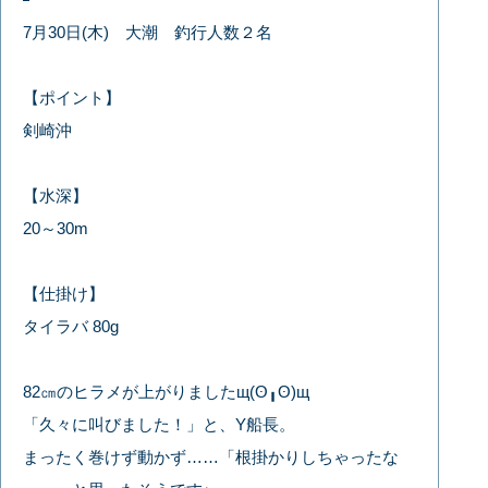
7月30日(木) 大潮 釣行人数２名
【ポイント】
剣崎沖
【水深】
20～30m
【仕掛け】
タイラバ 80g
82㎝のヒラメが上がりましたщ(ʘ╻ʘ)щ
「久々に叫びました！」と、Y船長。
まったく巻けず動かず……「根掛かりしちゃったな