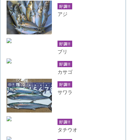
アジ
ブリ
カサゴ
サワラ
タチウオ