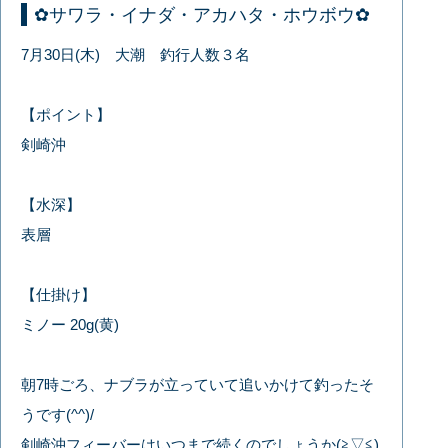
✿サワラ・イナダ・アカハタ・ホウボウ✿
7月30日(木) 大潮 釣行人数３名
【ポイント】
剣崎沖
【水深】
表層
【仕掛け】
ミノー 20g(黄)
朝7時ごろ、ナブラが立っていて追いかけて釣ったそ
うです(^^)/
剣崎沖フィーバーはいつまで続くのでしょうか(≧▽≦)