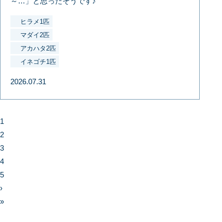
～…」と思ったそうです♪
ヒラメ1匹
マダイ2匹
アカハタ2匹
イネゴチ1匹
2026.07.31
1
2
3
4
5
›
»