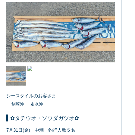
シースタイルのお客さま
剣崎沖
走水沖
✿タチウオ・ソウダガツオ✿
7月31日(金) 中潮 釣行人数５名