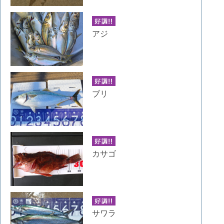
アジ
ブリ
カサゴ
サワラ