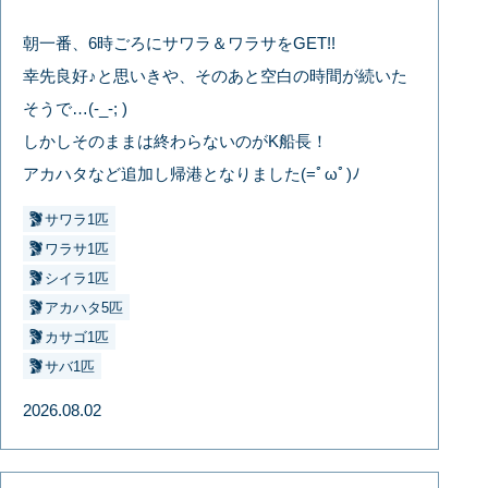
朝一番、6時ごろにサワラ＆ワラサをGET!!
幸先良好♪と思いきや、そのあと空白の時間が続いた
そうで…(-_-; )
しかしそのままは終わらないのがK船長！
アカハタなど追加し帰港となりました(=ﾟωﾟ)ﾉ
サワラ1匹
ワラサ1匹
シイラ1匹
アカハタ5匹
カサゴ1匹
サバ1匹
2026.08.02