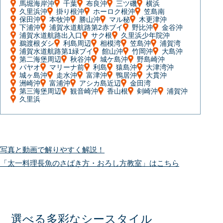
馬堀海岸沖
千葉
布良沖
三ツ磯
横浜
久里浜沖
掛り根沖
ホーロク根沖
笠島南
保田沖
本牧沖
勝山沖
マル秘
木更津沖
下浦沖
浦賀水道航路第2赤ブイ
野比沖
金谷沖
浦賀水道航路出入口
サク根
久里浜少年院沖
鵜渡根ダシ
利島周辺
相模湾
笠島沖
浦賀湾
浦賀水道航路第1緑ブイ
館山沖
竹岡沖
大島沖
第二海堡周辺
秋谷沖
城ケ島沖
野島崎沖
パヤオ
マリーナ前
利島
猿島沖
大津湾沖
城ヶ島沖
走水沖
富津沖
鴨居沖
大貫沖
洲崎沖
富浦沖
アシカ島近辺
金田湾
第三海堡周辺
観音崎沖
香山根
剣崎沖
浦賀沖
久里浜
写真と動画で解りやすく解説！
「太一料理長魚のさばき方・おろし方教室」はこちら
選べる多彩なシースタイル