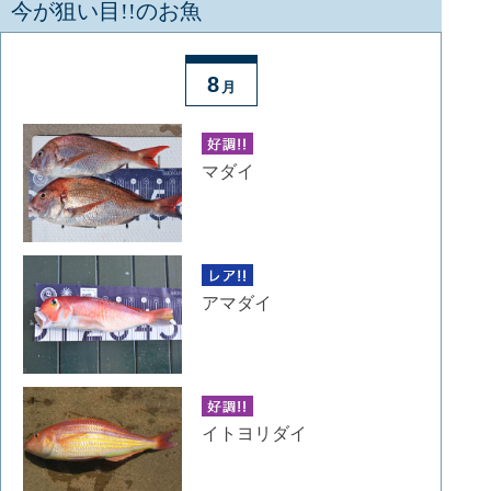
今が狙い目!!のお魚
8
月
マダイ
アマダイ
イトヨリダイ