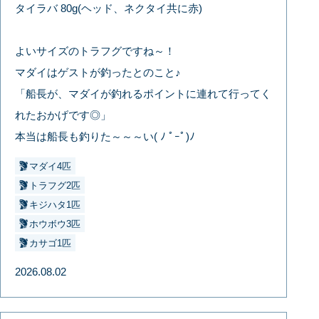
タイラバ 80g(ヘッド、ネクタイ共に赤)
よいサイズのトラフグですね～！
マダイはゲストが釣ったとのこと♪
「船長が、マダイが釣れるポイントに連れて行ってく
れたおかげです◎」
本当は船長も釣りた～～～い( ﾉ ﾟｰﾟ)ﾉ
マダイ4匹
トラフグ2匹
キジハタ1匹
ホウボウ3匹
カサゴ1匹
2026.08.02