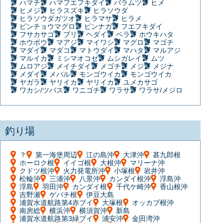
ハマチ
ハマフエフキダイ
バラムツ
ヒメ
ヒメジ
ヒラスズキ
ヒラソウダ
ヒラソウダガツオ
ヒラマサ
ヒラメ
ビンチョウマグロ
ビンナガ
フエフキダイ
フサカサゴ
ブリ
ヘダイ
ベラ
ホウキハタ
ホウボウ
マアジ
マイワシ
マグロ
マゴチ
マダイ
マダコ
マトウダイ
マハタ
マルアジ
マルイカ
ミシマオコゼ
ムシガレイ
ムツ
ムロアジ
メイチダイ
メゴチ
メジ
メジナ
メダイ
メバル
モンゴウイカ
モンゴウイカ
ヤガラ
ヤリイカ
ヤリイカ
ユメカサゴ
ワカシ/ツバス
ワニゴチ
ワラサ
ワラサ/メジロ
釣り場
？
第一海堡周辺
江の島沖
大津沖
甚九郎根
ホーロク根
イイゴ根
大根沖
マリーナ沖
クドツ根沖
火力発電所沖
小塚根
岩井沖
松輪沖
三浦沖
八景沖
カンダイ根沖
浮島沖
浮島
羽田沖
カンダイ根
千代ケ崎沖
香山根沖
吉野瀬
ゲバチ根
伊豆大島
浦賀水道航路第4赤ブイ
大塚根
オッカブ根沖
南房総
横浜沖
横須賀沖
新島
浦賀水道航路第3緑ブイ
浦安沖
金田湾沖