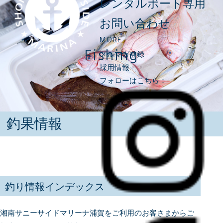
レンタルボート専用
お問い合わせ
MORE
Fishing
メルマガ登録
採用情報
フォローはこちら：
釣果情報
釣り情報インデックス
湘南サニーサイドマリーナ浦賀をご利用のお客さまからご