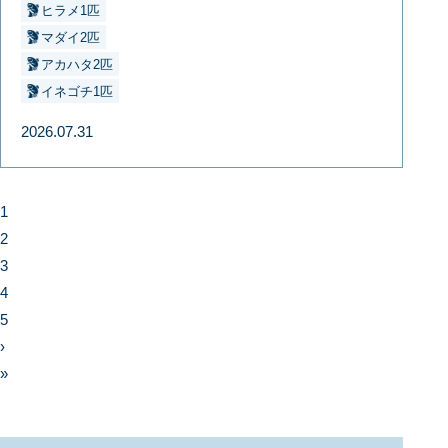
ヒラメ1匹
マダイ2匹
アカハタ2匹
イネゴチ1匹
2026.07.31
1
2
3
4
5
›
»