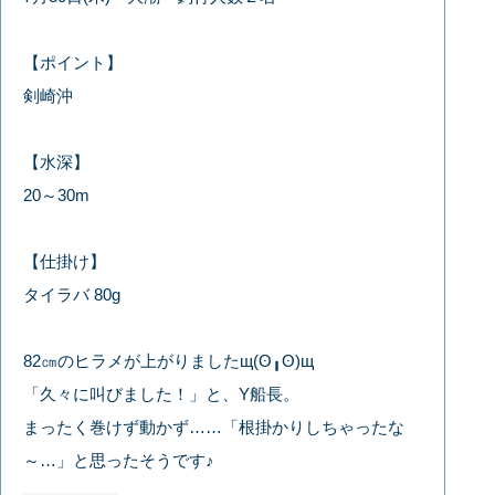
【ポイント】
剣崎沖
【水深】
20～30m
【仕掛け】
タイラバ 80g
82㎝のヒラメが上がりましたщ(ʘ╻ʘ)щ
「久々に叫びました！」と、Y船長。
まったく巻けず動かず……「根掛かりしちゃったな
～…」と思ったそうです♪