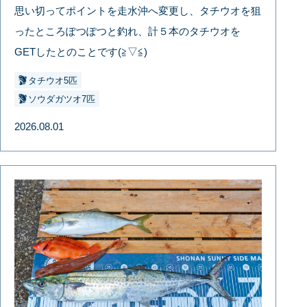
思い切ってポイントを走水沖へ変更し、タチウオを狙
ったところぽつぽつと釣れ、計５本のタチウオを
GETしたとのことです(≧▽≦)
タチウオ5匹
ソウダガツオ7匹
2026.08.01