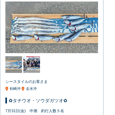
シースタイルのお客さま
剣崎沖
走水沖
✿タチウオ・ソウダガツオ✿
7月31日(金) 中潮 釣行人数５名