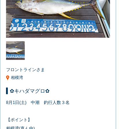
フロントラインさま
相模湾
✿キハダマグロ✿
8月1日(土) 中潮 釣行人数３名
【ポイント】
相模湾(真ん中)