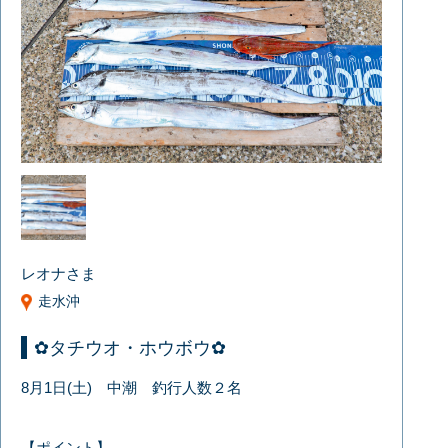
レオナさま
走水沖
✿タチウオ・ホウボウ✿
8月1日(土) 中潮 釣行人数２名
【ポイント】