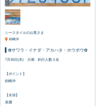
シースタイルのお客さま
剣崎沖
✿サワラ・イナダ・アカハタ・ホウボウ✿
7月30日(木) 大潮 釣行人数３名
【ポイント】
剣崎沖
【水深】
表層