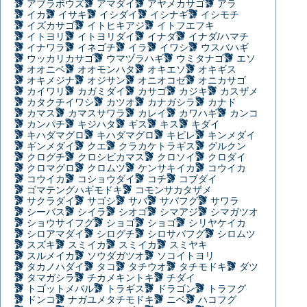
アブラボウズ
アマダイ
アヤメカサゴ
アラ
イカ
イサキ
イシダイ
イシナギ
イシモチ
イズカサゴ
イトヒキアジ
イトフエフキ
イトヨリ
イトヨリダイ
イナダ
イナダ/ハマチ
イナワラ
イネゴチ
イラ
イワシ
ウスバハギ
ウッカリカサゴ
ウマヅラハギ
ウミタナゴ
エソ
オオニベ
オオモンハタ
オキエソ
オキギス
オキメジナ
オジサン
オニオコゼ
オニカサゴ
カイワリ
カガミダイ
カサゴ
カジキ
カスザメ
カタクチイワシ
カツオ
カナガシラ
カナド
カマス
カマスサワラ
カレイ
カワハギ
カンコ
カンパチ
キジハタ
ギス
キス
キダイ
キハダマグロ
キハダマグロ
キビレ
キンメダイ
ギンメダイ
クエ
クラカケトラギス
グルクン
クログチ
クロシビカマス
クロソイ
クロダイ
クロマグロ
クロムツ
ケンサキイカ
コウイカ
コウイカ
コショウダイ
コチ
コブダイ
ゴマテングハギモドキ
コモンサカタザメ
サクラダイ
サゴシ
サバ
サバフグ
サワラ
シーバス
シイラ
シオゴ
シマアジ
シマガツオ
ショウサイフグ
ショゴ
ショゴ
シリヤケイカ
シロアマダイ
シログチ
シロサバフグ
シロムツ
スズキ
スミイカ
スミイカ
スミヤキ
スルメイカ
ソウダガツオ
ソコイトヨリ
タカノハダイ
タコ
タチウオ
タチモドキ
ダツ
タマガシラ
チカメキントキ
チダイ
トゴットメバル
トラギス
ドラゴン
トラフグ
ドンコ
ナガユメタチモドキ
ニベ
ハコフグ