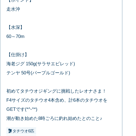
走水沖
【水深】
60～70m
【仕掛け】
海老ジグ 150g(サラサエビレッド)
テンヤ 50号(パープルゴールド)
初めてタチウオジギングに挑戦したレオナさま！
F4サイズのタチウオ4本含め、計6本のタチウオを
GETです(*^-^*)
潮が動き始めた8時ごろに釣れ始めたとのこと♪
タチウオ6匹