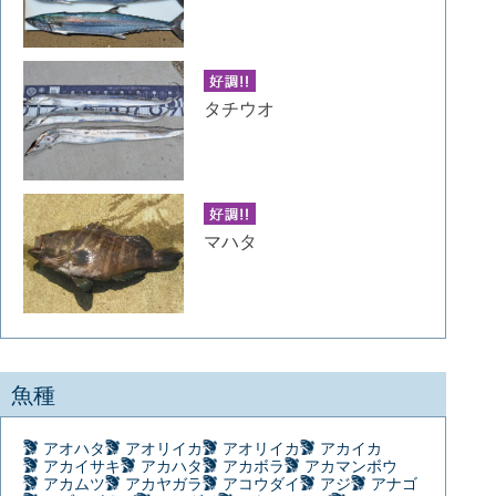
タチウオ
マハタ
魚種
アオハタ
アオリイカ
アオリイカ
アカイカ
アカイサキ
アカハタ
アカボラ
アカマンボウ
アカムツ
アカヤガラ
アコウダイ
アジ
アナゴ