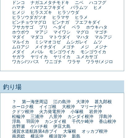
ドンコ
ナガユメタチモドキ
ニベ
ハコフグ
ハマチ
ハマフエフキダイ
バラムツ
ヒメ
ヒメジ
ヒラスズキ
ヒラソウダ
ヒラソウダガツオ
ヒラマサ
ヒラメ
ビンチョウマグロ
ビンナガ
フエフキダイ
フサカサゴ
ブリ
ヘダイ
ベラ
ホウキハタ
ホウボウ
マアジ
マイワシ
マグロ
マゴチ
マダイ
マダコ
マトウダイ
マハタ
マルアジ
マルイカ
ミシマオコゼ
ムシガレイ
ムツ
ムロアジ
メイチダイ
メゴチ
メジ
メジナ
メダイ
メバル
モンゴウイカ
モンゴウイカ
ヤガラ
ヤリイカ
ヤリイカ
ユメカサゴ
ワカシ/ツバス
ワニゴチ
ワラサ
ワラサ/メジロ
釣り場
？
第一海堡周辺
江の島沖
大津沖
甚九郎根
ホーロク根
イイゴ根
大根沖
マリーナ沖
クドツ根沖
火力発電所沖
小塚根
岩井沖
松輪沖
三浦沖
八景沖
カンダイ根沖
浮島沖
浮島
羽田沖
カンダイ根
千代ケ崎沖
香山根沖
吉野瀬
ゲバチ根
伊豆大島
浦賀水道航路第4赤ブイ
大塚根
オッカブ根沖
南房総
横浜沖
横須賀沖
新島