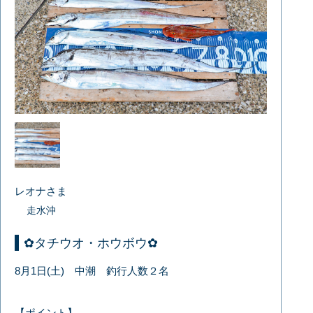
レオナさま
走水沖
✿タチウオ・ホウボウ✿
8月1日(土) 中潮 釣行人数２名
【ポイント】