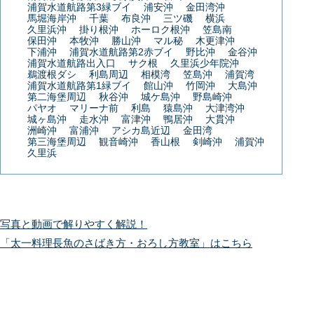
浦賀水道航路第3緑ブイ
浦安沖
金田湾沖
馬堀海岸沖
千葉
布良沖
三ツ磯
横浜
久里浜沖
掛り根沖
ホーロク根沖
笠島南
保田沖
本牧沖
勝山沖
マル秘
木更津沖
下浦沖
浦賀水道航路第2赤ブイ
野比沖
金谷沖
浦賀水道航路出入口
サク根
久里浜少年院沖
鵜渡根ダシ
利島周辺
相模湾
笠島沖
浦賀湾
浦賀水道航路第1緑ブイ
館山沖
竹岡沖
大島沖
第二海堡周辺
秋谷沖
城ケ島沖
野島崎沖
パヤオ
マリーナ前
利島
猿島沖
大津湾沖
城ヶ島沖
走水沖
富津沖
鴨居沖
大貫沖
洲崎沖
富浦沖
アシカ島近辺
金田湾
第三海堡周辺
観音崎沖
香山根
剣崎沖
浦賀沖
久里浜
写真と動画で解りやすく解説！
「太一料理長魚のさばき方・おろし方教室」はこちら