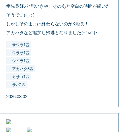
幸先良好♪と思いきや、そのあと空白の時間が続いた
そうで…(-_-; )
しかしそのままは終わらないのがK船長！
アカハタなど追加し帰港となりました(=ﾟωﾟ)ﾉ
サワラ1匹
ワラサ1匹
シイラ1匹
アカハタ5匹
カサゴ1匹
サバ1匹
2026.08.02