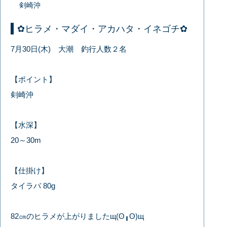
剣崎沖
✿ヒラメ・マダイ・アカハタ・イネゴチ✿
7月30日(木) 大潮 釣行人数２名
【ポイント】
剣崎沖
【水深】
20～30m
【仕掛け】
タイラバ 80g
82㎝のヒラメが上がりましたщ(ʘ╻ʘ)щ