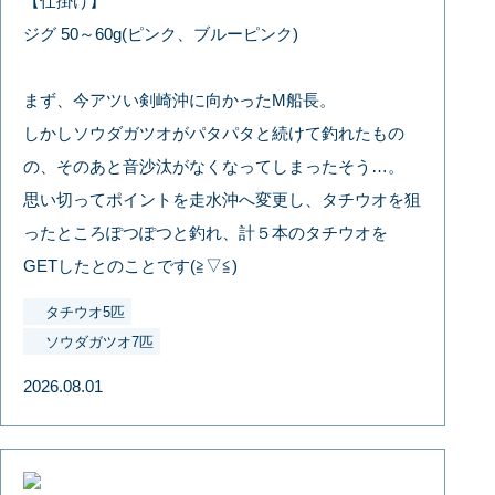
【仕掛け】
ジグ 50～60g(ピンク、ブルーピンク)
まず、今アツい剣崎沖に向かったM船長。
しかしソウダガツオがパタパタと続けて釣れたもの
の、そのあと音沙汰がなくなってしまったそう…。
思い切ってポイントを走水沖へ変更し、タチウオを狙
ったところぽつぽつと釣れ、計５本のタチウオを
GETしたとのことです(≧▽≦)
タチウオ5匹
ソウダガツオ7匹
2026.08.01