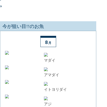
»
今が狙い目!!のお魚
8
月
マダイ
アマダイ
イトヨリダイ
アジ