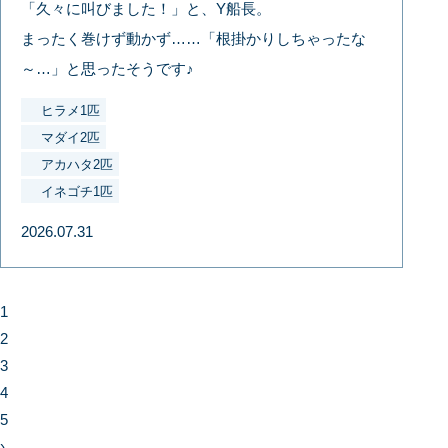
「久々に叫びました！」と、Y船長。
まったく巻けず動かず……「根掛かりしちゃったな
～…」と思ったそうです♪
ヒラメ1匹
マダイ2匹
アカハタ2匹
イネゴチ1匹
2026.07.31
1
2
3
4
5
›