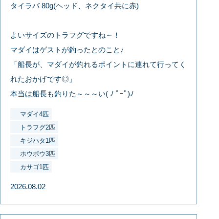
タイラバ 80g(ヘッド、ネクタイ共に赤)
よいサイズのトラフグですね～！
マダイはゲストが釣ったとのこと♪
「船長が、マダイが釣れるポイントに連れて行ってく
れたおかげです◎」
本当は船長も釣りた～～～い( ﾉ ﾟｰﾟ)ﾉ
マダイ4匹
トラフグ2匹
キジハタ1匹
ホウボウ3匹
カサゴ1匹
2026.08.02