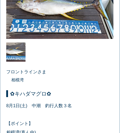
フロントラインさま
相模湾
✿キハダマグロ✿
8月1日(土) 中潮 釣行人数３名
【ポイント】
相模湾(真ん中)