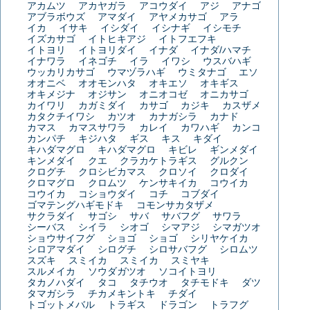
アカムツ
アカヤガラ
アコウダイ
アジ
アナゴ
アブラボウズ
アマダイ
アヤメカサゴ
アラ
イカ
イサキ
イシダイ
イシナギ
イシモチ
イズカサゴ
イトヒキアジ
イトフエフキ
イトヨリ
イトヨリダイ
イナダ
イナダ/ハマチ
イナワラ
イネゴチ
イラ
イワシ
ウスバハギ
ウッカリカサゴ
ウマヅラハギ
ウミタナゴ
エソ
オオニベ
オオモンハタ
オキエソ
オキギス
オキメジナ
オジサン
オニオコゼ
オニカサゴ
カイワリ
カガミダイ
カサゴ
カジキ
カスザメ
カタクチイワシ
カツオ
カナガシラ
カナド
カマス
カマスサワラ
カレイ
カワハギ
カンコ
カンパチ
キジハタ
ギス
キス
キダイ
キハダマグロ
キハダマグロ
キビレ
ギンメダイ
キンメダイ
クエ
クラカケトラギス
グルクン
クログチ
クロシビカマス
クロソイ
クロダイ
クロマグロ
クロムツ
ケンサキイカ
コウイカ
コウイカ
コショウダイ
コチ
コブダイ
ゴマテングハギモドキ
コモンサカタザメ
サクラダイ
サゴシ
サバ
サバフグ
サワラ
シーバス
シイラ
シオゴ
シマアジ
シマガツオ
ショウサイフグ
ショゴ
ショゴ
シリヤケイカ
シロアマダイ
シログチ
シロサバフグ
シロムツ
スズキ
スミイカ
スミイカ
スミヤキ
スルメイカ
ソウダガツオ
ソコイトヨリ
タカノハダイ
タコ
タチウオ
タチモドキ
ダツ
タマガシラ
チカメキントキ
チダイ
トゴットメバル
トラギス
ドラゴン
トラフグ