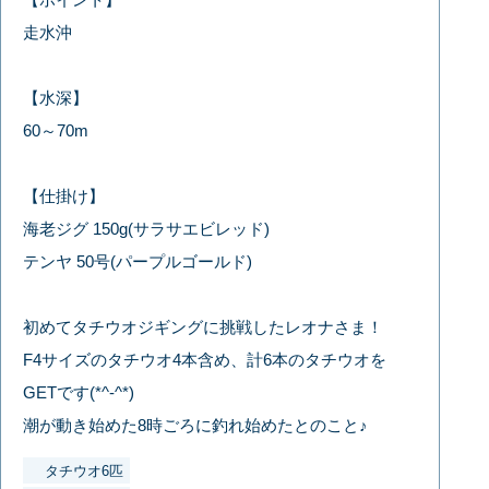
走水沖
【水深】
60～70m
【仕掛け】
海老ジグ 150g(サラサエビレッド)
テンヤ 50号(パープルゴールド)
初めてタチウオジギングに挑戦したレオナさま！
F4サイズのタチウオ4本含め、計6本のタチウオを
GETです(*^-^*)
潮が動き始めた8時ごろに釣れ始めたとのこと♪
タチウオ6匹